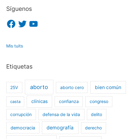
Síguenos
F
T
Y
a
w
o
c
i
u
e
t
T
b
t
u
o
e
b
o
r
e
Mis tuits
k
Etiquetas
aborto
bien común
25V
aborto cero
clínicas
casta
confianza
congreso
corrupción
defensa de la vida
delito
demografía
democracia
derecho