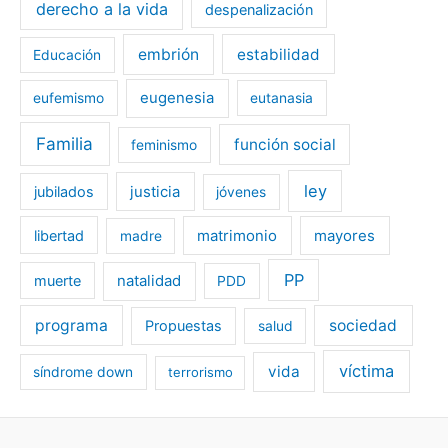
derecho a la vida
despenalización
embrión
estabilidad
Educación
eugenesia
eufemismo
eutanasia
Familia
función social
feminismo
ley
jubilados
justicia
jóvenes
libertad
matrimonio
mayores
madre
PP
muerte
natalidad
PDD
programa
sociedad
Propuestas
salud
víctima
vida
síndrome down
terrorismo