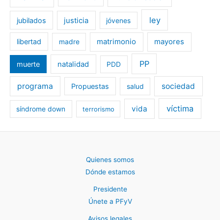
ley
jubilados
justicia
jóvenes
libertad
matrimonio
mayores
madre
PP
muerte
natalidad
PDD
programa
sociedad
Propuestas
salud
víctima
vida
síndrome down
terrorismo
Quienes somos
Dónde estamos
Presidente
Únete a PFyV
Avisos legales