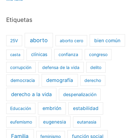
k
Etiquetas
aborto
bien común
25V
aborto cero
clínicas
casta
confianza
congreso
corrupción
defensa de la vida
delito
demografía
democracia
derecho
derecho a la vida
despenalización
embrión
estabilidad
Educación
eugenesia
eufemismo
eutanasia
Familia
función social
feminismo