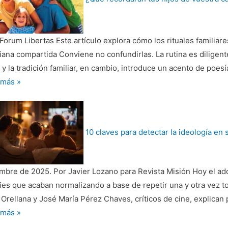
a
Forum Libertas Este artículo explora cómo los rituales familiare
ono
iana compartida Conviene no confundirlas. La rutina es diligente,
l y la tradición familiar, en cambio, introduce un acento de poes
 más »
rdarán
10 claves para detectar la ideología en 
tra
?
embre de 2025. Por Javier Lozano para Revista Misión Hoy el ad
ies que acaban normalizando a base de repetir una y otra vez t
Orellana y José María Pérez Chaves, críticos de cine, explican
 más »
es