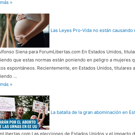
id
 más »
res
Las Leyes Pro-Vida no están causando
e
ición
lfonso Siena para ForumLibertas.com En Estados Unidos, titular
tudinaria
riendo que estas normas están poniendo en peligro a mujeres 
cha
os espontáneos. Recientemente, en Estados Unidos, titulares al
er”
riendo …
 más »
s
»
La batalla de la gran abominación en E
n
ando
Libertas.com Las elecciones de Estados Unidos y el impacto de l