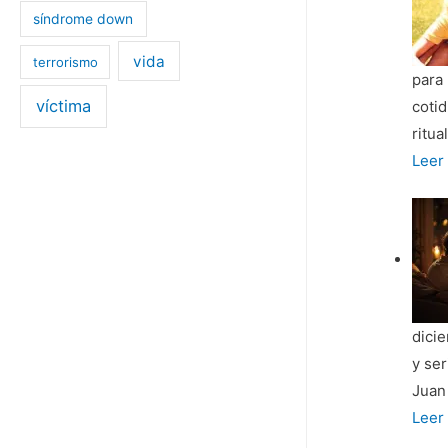
la
síndrome down
huell
de
vida
terrorismo
para 
carb
víctima
cotid
ritua
¿Qué
Leer
reco
tus
hijos
de
vues
casa
dici
y ser
Juan 
10
Leer
clav