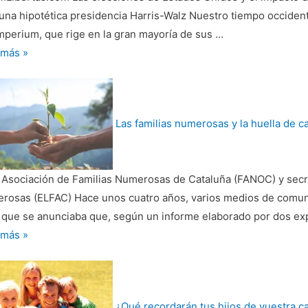
tes
una hipotética presidencia Harris-Walz Nuestro tiempo occident
o
mperium, que rige en la gran mayoría de sus …
ren
 más »
rnos
la
r
Las familias numerosas y la huella de 
inación
a Asociación de Familias Numerosas de Cataluña (FANOC) y secr
dos
rosas (ELFAC) Hace unos cuatro años, varios medios de comuni
os
a que se anunciaba que, según un informe elaborado por dos ex
 más »
ias
rosas
¿Qué recordarán tus hijos de vuestra c