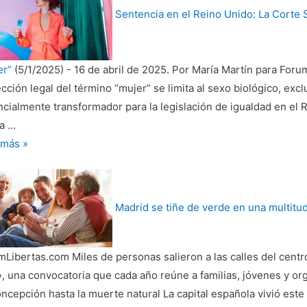
Sentencia en el Reino Unido: La Corte S
to
res
er”
(5/1/2025)
-
16 de abril de 2025. Por María Martín para For
dos
cción legal del término “mujer” se limita al sexo biológico, exc
ncialmente transformador para la legislación de igualdad en el
res
la …
encia
 más »
ler
o
njero
Madrid se tiñe de verde en una multitu
o:
e
Libertas.com Miles de personas salieron a las calles del centro 
ema
», una convocatoria que cada año reúne a familias, jóvenes y o
uye
ncepción hasta la muerte natural La capital española vivió est