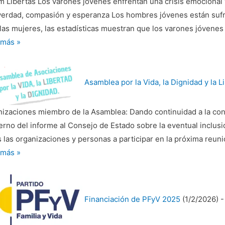
m Libertas Los varones jóvenes enfrentan una crisis emocional
lar
verdad, compasión y esperanza Los hombres jóvenes están sufr
las mujeres, las estadísticas muestran que los varones jóvenes
aza
 más »
nes
l
nes
iana
n
Asamblea por la Vida, la Dignidad y la L
s
izaciones miembro de la Asamblea: Dando continuidad a la convo
erno del informe al Consejo de Estado sobre la eventual inclus
 las organizaciones y personas a participar en la próxima reun
blea
 más »
Financiación de PFyV 2025
(1/2/2026)
-
idad