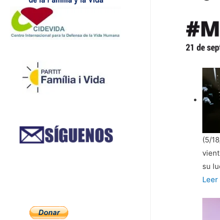
(5/1
vient
su lu
Espa
Leer
proh
el
regis