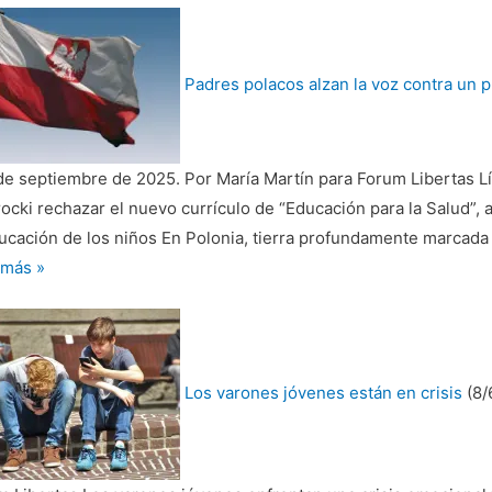
tar
Padres polacos alzan la voz contra un 
ogía
s
de septiembre de 2025. Por María Martín para Forum Libertas Líd
cki rechazar el nuevo currículo de “Educación para la Salud”, 
ulas
ucación de los niños En Polonia, tierra profundamente marcada p
es
 más »
egernos
cos
Los varones jóvenes están en crisis
(8/
ra
rama