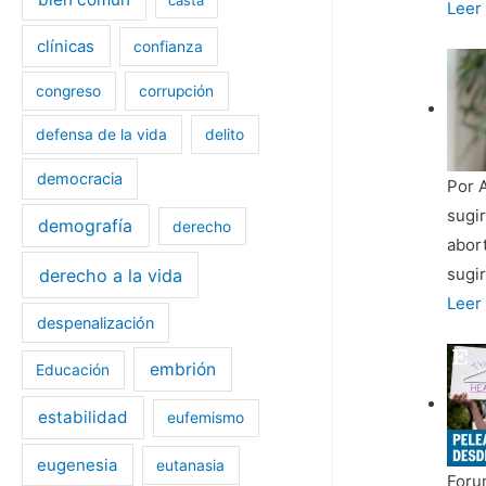
a
Madr
Leer
las
se
clínicas
confianza
muje
tiñe
trans
congreso
corrupción
de
de
verd
defensa de la vida
delito
la
en
defin
democracia
una
Por A
legal
multi
sugi
demografía
derecho
de
«Mar
abort
“muj
por
sugi
derecho a la vida
la
Las
Leer
despenalización
Vida
Leye
2025
Pro-
embrión
Educación
Vida
estabilidad
no
eufemismo
está
eugenesia
eutanasia
caus
Forum