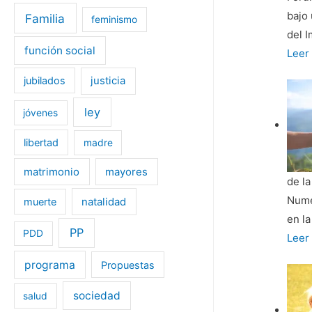
muer
bajo 
Familia
feminismo
com
del I
función social
quie
La
Leer
hace
batal
jubilados
justicia
cree
de
la
ley
jóvenes
gran
libertad
madre
abom
en
matrimonio
mayores
de l
Esta
Nume
muerte
natalidad
Unid
en l
PP
PDD
Las
Leer
famil
programa
Propuestas
nume
y
sociedad
salud