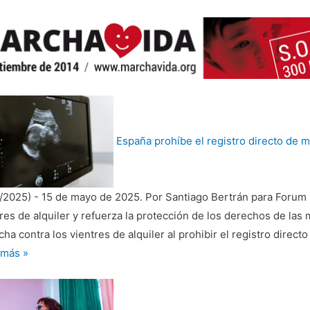
España prohíbe el registro directo de m
8/2025)
-
15 de mayo de 2025. Por Santiago Bertrán para Forum L
res de alquiler y refuerza la protección de los derechos de la
cha contra los vientres de alquiler al prohibir el registro direct
ña
 más »
íbe
tro