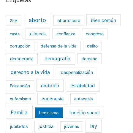
Etiquetas
aborto
bien común
25V
aborto cero
clínicas
casta
confianza
congreso
corrupción
defensa de la vida
delito
demografía
democracia
derecho
derecho a la vida
despenalización
embrión
estabilidad
Educación
eugenesia
eufemismo
eutanasia
Familia
función social
feminismo
ley
jubilados
justicia
jóvenes