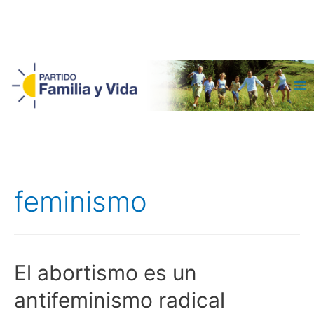
Ma
Me
feminismo
El abortismo es un
antifeminismo radical