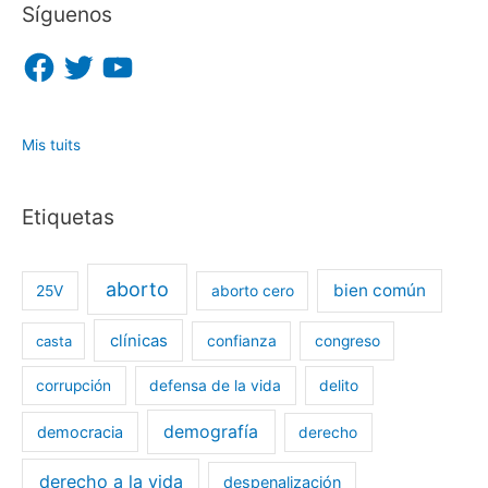
Síguenos
F
T
Y
a
w
o
c
i
u
e
t
T
b
t
u
o
e
b
o
r
e
Mis tuits
k
Etiquetas
aborto
bien común
25V
aborto cero
clínicas
casta
confianza
congreso
corrupción
defensa de la vida
delito
demografía
democracia
derecho
derecho a la vida
despenalización