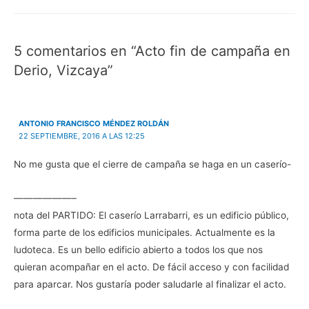
de
a
b
a
n
b
r
b
i
entradas
r
e
r
c
e
e
e
o
e
n
e
a
5 comentarios en “Acto fin de campaña en
n
u
n
u
u
n
u
n
n
a
n
a
Derio, Vizcaya”
a
v
a
m
v
e
v
i
e
n
e
g
n
t
n
o
t
a
t
(
a
n
a
S
n
a
n
e
ANTONIO FRANCISCO MÉNDEZ ROLDÁN
a
n
a
a
22 SEPTIEMBRE, 2016 A LAS 12:25
n
u
n
b
u
e
u
r
e
v
e
e
No me gusta que el cierre de campaña se haga en un caserío-
v
a
v
e
a
)
a
n
)
)
u
n
——————–
a
v
e
nota del PARTIDO: El caserío Larrabarri, es un edificio público,
n
t
forma parte de los edificios municipales. Actualmente es la
a
n
ludoteca. Es un bello edificio abierto a todos los que nos
a
n
quieran acompañar en el acto. De fácil acceso y con facilidad
u
e
para aparcar. Nos gustaría poder saludarle al finalizar el acto.
v
a
)