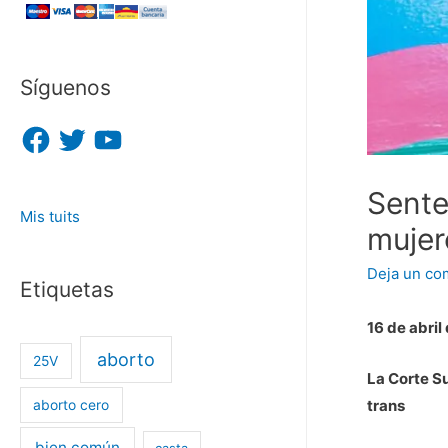
Síguenos
F
T
Y
a
w
o
c
i
u
e
t
T
b
t
u
Sente
o
e
b
Mis tuits
o
r
e
mujer
k
Deja un co
Etiquetas
16 de abri
aborto
25V
La Corte Su
trans
aborto cero
bien común
casta