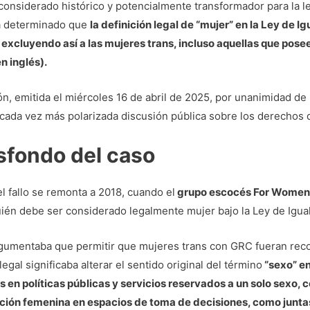
 considerado histórico y potencialmente transformador para la l
ha determinado que
la definición legal de “mujer” en la Ley de 
 excluyendo así a las mujeres trans, incluso aquellas que po
en inglés).
ón, emitida el miércoles 16 de abril de 2025, por unanimidad de l
cada vez más polarizada discusión pública sobre los derechos d
asfondo del caso
el fallo se remonta a 2018, cuando el
grupo escocés For Women
quién debe ser considerado legalmente mujer bajo la Ley de Igua
rgumentaba que permitir que mujeres trans con GRC fueran re
legal significaba alterar el sentido original del término
“sexo” en
 en políticas públicas y servicios reservados a un solo sexo,
ción femenina en espacios de toma de decisiones, como juntas