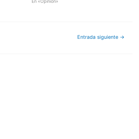
En «Opinión»
Entrada siguiente
→