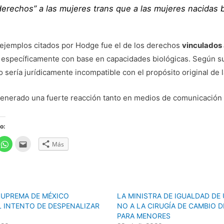
derechos” a las mujeres trans que a las mujeres nacidas 
 ejemplos citados por Hodge fue el de los derechos
vinculados 
 específicamente con base en capacidades biológicas. Según su
 sería jurídicamente incompatible con el propósito original de l
 generado una fuerte reacción tanto en medios de comunicación
o:
H
H
Más
a
a
z
z
c
c
l
l
i
i
c
c
p
p
a
a
SUPREMA DE MÉXICO
LA MINISTRA DE IGUALDAD DE 
r
r
a
a
L INTENTO DE DESPENALIZAR
NO A LA CIRUGÍA DE CAMBIO D
c
e
o
n
PARA MENORES
m
v