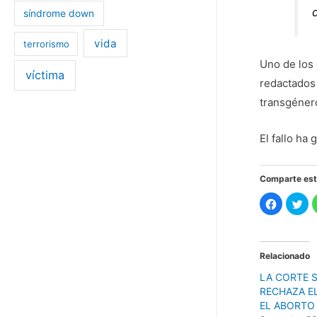
síndrome down
vida
terrorismo
Uno de los
víctima
redactados
transgénero
El fallo ha
Comparte est
H
H
a
a
z
z
c
c
l
l
i
i
c
c
Relacionado
p
p
a
a
LA CORTE 
r
r
a
a
RECHAZA E
c
c
o
o
EL ABORTO
m
m