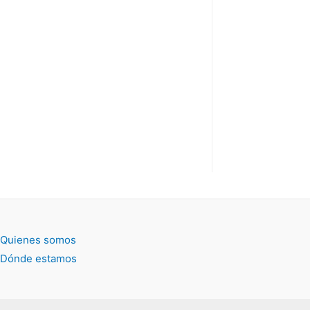
e
v
v
a
a
)
)
Quienes somos
Dónde estamos