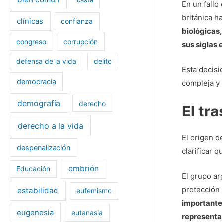
En un fallo
británica 
clínicas
confianza
biológicas,
congreso
corrupción
sus siglas 
defensa de la vida
delito
Esta decisi
democracia
compleja y 
demografía
derecho
El tr
derecho a la vida
El origen d
despenalización
clarificar 
embrión
Educación
El grupo a
protección 
estabilidad
eufemismo
importantes
eugenesia
eutanasia
representa