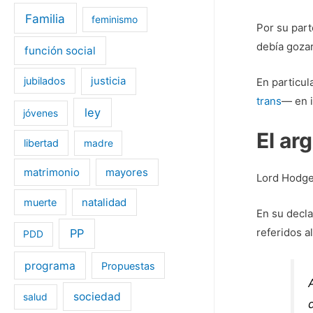
Familia
feminismo
Por su part
debía gozar
función social
jubilados
justicia
En particul
trans
— en i
ley
jóvenes
El ar
libertad
madre
matrimonio
mayores
Lord Hodge,
muerte
natalidad
En su decla
referidos a
PP
PDD
programa
Propuestas
sociedad
salud