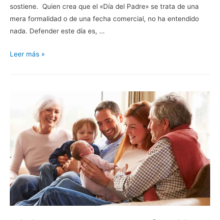
sostiene. Quien crea que el «Día del Padre» se trata de una
mera formalidad o de una fecha comercial, no ha entendido
nada. Defender este día es, …
¿Por
Leer más »
qué
resulta
imprescindible
mantener
viva
la
celebración
del
«Día
del
Padre»?