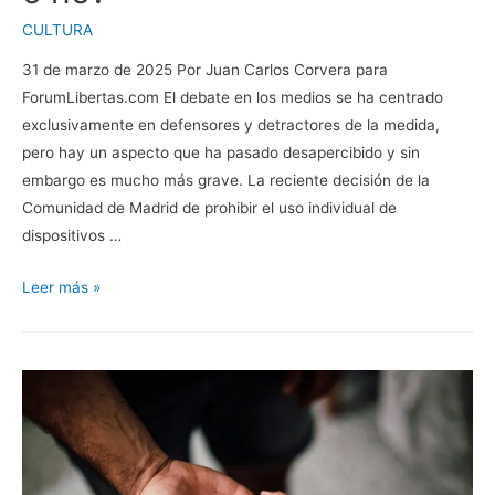
CULTURA
31 de marzo de 2025 Por Juan Carlos Corvera para
ForumLibertas.com El debate en los medios se ha centrado
exclusivamente en defensores y detractores de la medida,
pero hay un aspecto que ha pasado desapercibido y sin
embargo es mucho más grave. La reciente decisión de la
Comunidad de Madrid de prohibir el uso individual de
dispositivos …
Prohibir
Leer más »
los
dispositivos
electrónicos
en
las
aulas.
¿Si