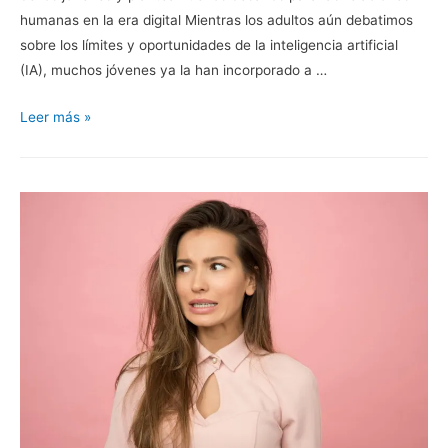
humanas en la era digital Mientras los adultos aún debatimos
sobre los límites y oportunidades de la inteligencia artificial
(IA), muchos jóvenes ya la han incorporado a …
Jóvenes
Leer más »
e
inteligencia
artificial:
riesgos
educativos
y
desafíos
para
las
relaciones
humanas