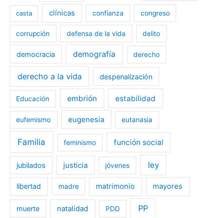
clínicas
casta
confianza
congreso
corrupción
defensa de la vida
delito
demografía
democracia
derecho
derecho a la vida
despenalización
embrión
estabilidad
Educación
eugenesia
eufemismo
eutanasia
Familia
función social
feminismo
ley
jubilados
justicia
jóvenes
libertad
matrimonio
mayores
madre
PP
muerte
natalidad
PDD