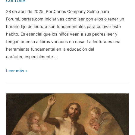
CULTURA
28 de abril de 2025. Por Carlos Company Selma para
ForumLibertas.com Iniciativas como leer con ellos o tener un
horario fijo de lectura son fundamentales para cultivar este
hábito. Es esencial que los niños vean a sus padres leer y
tengan acceso a libros variados en casa. La lectura es una
herramienta fundamental en la educación del
carácter, especialmente …
La
Leer más »
Importancia
de
leer
para
la
educación
del
carácter