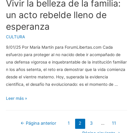
Vivir la belleza de la familia:
un acto rebelde lleno de
esperanza
CULTURA
9/01/25 Por María Martín para ForumLibertas.com Cada
esfuerzo para proteger al no nacido debe ir acompañado de
una defensa vigorosa e inquebrantable de la institución familiar
n los años setenta, el reto era demostrar que la vida comienza
desde el vientre materno. Hoy, superada la evidencia
científica, el desafío ha evolucionado: es el momento de …
Vivir
Leer más »
la
belleza
de
Navegación
←
Página anterior
1
2
3
…
11
la
de