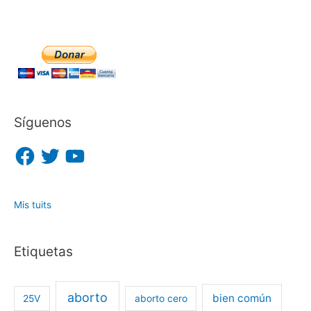
Síguenos
F
T
Y
a
w
o
c
i
u
e
t
T
b
t
u
o
e
b
o
r
e
Mis tuits
k
Etiquetas
aborto
bien común
25V
aborto cero