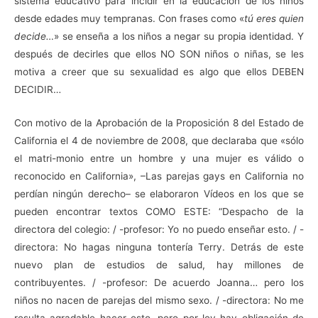
sistema educativo para incidir en la educación de los niños
desde edades muy tempranas. Con frases como «
tú eres quien
decide…
» se enseña a los niños a negar su propia identidad. Y
después de decirles que ellos NO SON niños o niñas, se les
motiva a creer que su sexualidad es algo que ellos DEBEN
DECIDIR…
Con motivo de la Aprobación de la Proposición 8 del Estado de
California el 4 de noviembre de 2008, que declaraba que «sólo
el matri-monio entre un hombre y una mujer es válido o
reconocido en California», –Las parejas gays en California no
perdían ningún derecho– se elaboraron Vídeos en los que se
pueden encontrar textos COMO ESTE: “Despacho de la
directora del colegio: / -profesor: Yo no puedo enseñar esto. / -
directora: No hagas ninguna tontería Terry. Detrás de este
nuevo plan de estudios de salud, hay millones de
contribuyentes. / -profesor: De acuerdo Joanna… pero los
niños no nacen de parejas del mismo sexo. / -directora: No me
resulta agradable hacer esto, pero por ley hay obligación de