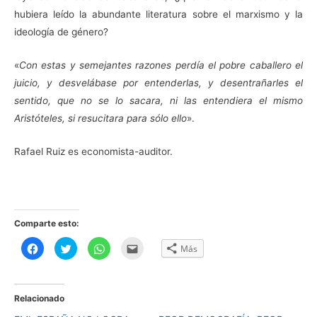
hubiera leído la abundante literatura sobre el marxismo y la
ideología de género?
«
Con estas y semejantes razones perdía el pobre caballero el
juicio, y desvelábase por entenderlas, y desentrañarles el
sentido, que no se lo sacara, ni las entendiera el mismo
Aristóteles, si resucitara para sólo ello
».
Rafael Ruiz es economista-auditor.
Comparte esto:
H
H
H
H
Más
a
a
a
a
z
z
z
z
c
c
c
c
l
l
l
l
i
i
i
i
c
c
c
c
Relacionado
p
p
p
p
a
a
a
a