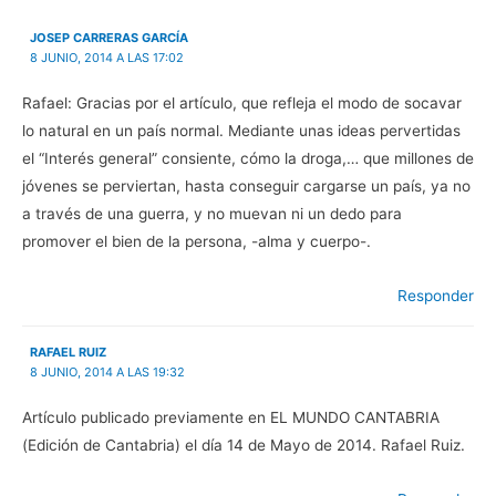
a
n
a
S
n
a
n
e
a
n
a
a
JOSEP CARRERAS GARCÍA
n
u
n
b
u
e
u
r
8 JUNIO, 2014 A LAS 17:02
e
v
e
e
v
a
v
e
a
)
a
n
Rafael: Gracias por el artículo, que refleja el modo de socavar
)
)
u
n
lo natural en un país normal. Mediante unas ideas pervertidas
a
v
el “Interés general” consiente, cómo la droga,… que millones de
e
n
jóvenes se perviertan, hasta conseguir cargarse un país, ya no
t
a
a través de una guerra, y no muevan ni un dedo para
n
a
promover el bien de la persona, -alma y cuerpo-.
n
u
e
v
a
Responder
)
RAFAEL RUIZ
8 JUNIO, 2014 A LAS 19:32
Artículo publicado previamente en EL MUNDO CANTABRIA
(Edición de Cantabria) el día 14 de Mayo de 2014. Rafael Ruiz.