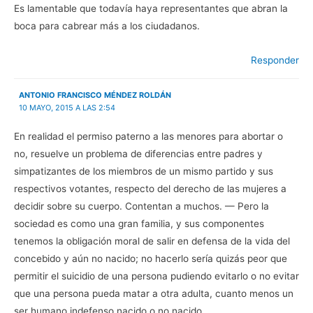
a
n
a
a
Es lamentable que todavía haya representantes que abran la
n
u
n
b
u
e
u
r
boca para cabrear más a los ciudadanos.
e
v
e
e
v
a
v
e
a
)
a
n
)
)
u
Responder
n
a
v
e
ANTONIO FRANCISCO MÉNDEZ ROLDÁN
n
t
10 MAYO, 2015 A LAS 2:54
a
n
a
En realidad el permiso paterno a las menores para abortar o
n
u
no, resuelve un problema de diferencias entre padres y
e
v
simpatizantes de los miembros de un mismo partido y sus
a
)
respectivos votantes, respecto del derecho de las mujeres a
decidir sobre su cuerpo. Contentan a muchos. — Pero la
sociedad es como una gran familia, y sus componentes
tenemos la obligación moral de salir en defensa de la vida del
concebido y aún no nacido; no hacerlo sería quizás peor que
permitir el suicidio de una persona pudiendo evitarlo o no evitar
que una persona pueda matar a otra adulta, cuanto menos un
ser humano indefenso nacido o no nacido.