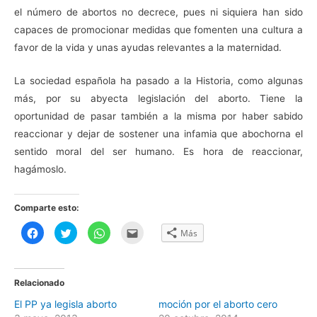
el número de abortos no decrece, pues ni siquiera han sido
capaces de promocionar medidas que fomenten una cultura a
favor de la vida y unas ayudas relevantes a la maternidad.
La sociedad española ha pasado a la Historia, como algunas
más, por su abyecta legislación del aborto. Tiene la
oportunidad de pasar también a la misma por haber sabido
reaccionar y dejar de sostener una infamia que abochorna el
sentido moral del ser humano. Es hora de reaccionar,
hagámoslo.
Comparte esto:
H
H
H
H
Más
a
a
a
a
z
z
z
z
c
c
c
c
l
l
l
l
i
i
i
i
c
c
c
c
Relacionado
p
p
p
p
a
a
a
a
El PP ya legisla aborto
moción por el aborto cero
r
r
r
r
a
a
a
a