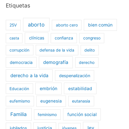
Etiquetas
aborto
bien común
25V
aborto cero
clínicas
casta
confianza
congreso
corrupción
defensa de la vida
delito
demografía
democracia
derecho
derecho a la vida
despenalización
embrión
estabilidad
Educación
eugenesia
eufemismo
eutanasia
Familia
función social
feminismo
ley
jubilados
justicia
jóvenes