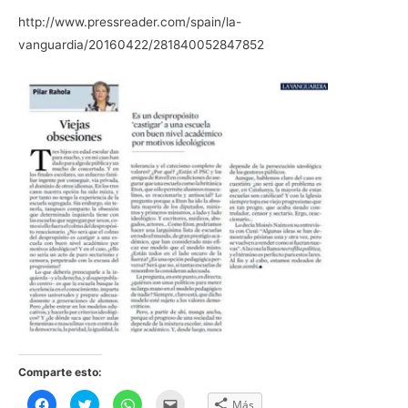
http://www.pressreader.com/spain/la-
vanguardia/20160422/281840052847852
Comparte esto:
H
H
H
H
Más