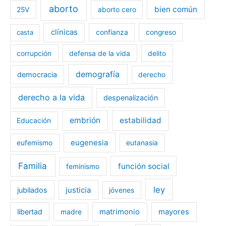
aborto
bien común
25V
aborto cero
clínicas
casta
confianza
congreso
corrupción
defensa de la vida
delito
demografía
democracia
derecho
derecho a la vida
despenalización
embrión
estabilidad
Educación
eugenesia
eufemismo
eutanasia
Familia
función social
feminismo
ley
jubilados
justicia
jóvenes
libertad
matrimonio
mayores
madre