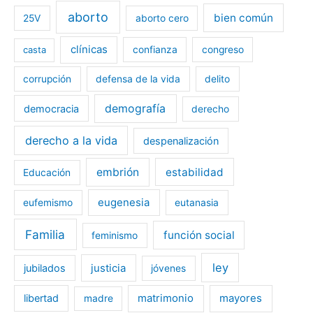
aborto
bien común
25V
aborto cero
clínicas
casta
confianza
congreso
corrupción
defensa de la vida
delito
demografía
democracia
derecho
derecho a la vida
despenalización
embrión
estabilidad
Educación
eugenesia
eufemismo
eutanasia
Familia
función social
feminismo
ley
jubilados
justicia
jóvenes
libertad
matrimonio
mayores
madre