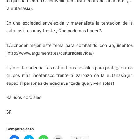
lo que ha dicho J.Quintavalle,feminista contraria al aborto y a
la eutanasia).
En una sociedad envejecida y materialista la tentación de la
eutanasia es muy fuerte.¿Qué podemos hacer?:
1./Conocer mejor este tema para combatirlo con argumentos
(http://www.arguments.es/culturadelavida/)
2./Intentar adecuar las estructuras sociales para proteger a los
grupos más indefensos frente al zarpazo de la eutanasia(en
especial personas de edad avanzada que viven solas)
Saludos cordiales
SR
Comparte esto:
H
H
H
H