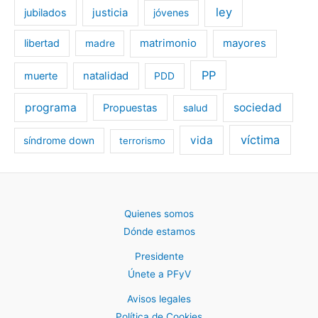
ley
jubilados
justicia
jóvenes
libertad
matrimonio
mayores
madre
PP
muerte
natalidad
PDD
programa
sociedad
Propuestas
salud
víctima
vida
síndrome down
terrorismo
Quienes somos
Dónde estamos
Presidente
Únete a PFyV
Avisos legales
Política de Cookies