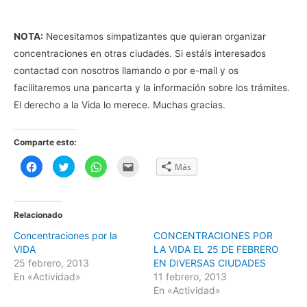
NOTA:
Necesitamos simpatizantes que quieran organizar
concentraciones en otras ciudades. Si estáis interesados
contactad con nosotros llamando o por e-mail y os
facilitaremos una pancarta y la información sobre los trámites.
El derecho a la Vida lo merece. Muchas gracias.
Comparte esto:
H
H
H
H
Más
a
a
a
a
z
z
z
z
c
c
c
c
l
l
l
l
i
i
i
i
c
c
c
c
Relacionado
p
p
p
p
a
a
a
a
Concentraciones por la
CONCENTRACIONES POR
r
r
r
r
a
a
a
a
VIDA
LA VIDA EL 25 DE FEBRERO
c
c
c
e
o
o
o
n
25 febrero, 2013
EN DIVERSAS CIUDADES
m
m
m
v
En «Actividad»
11 febrero, 2013
p
p
p
i
a
a
a
a
En «Actividad»
r
r
r
r
t
t
t
p