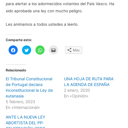
para alertar a los adormecidos votantes del País Vasco. Ha
sido aprobada una ley con mucho peligro.
Les animamos a todos ustedes a leerlo.
Comparte esto:
H
H
H
H
Más
a
a
a
a
z
z
z
z
c
c
c
c
l
l
l
l
i
i
i
i
c
c
c
c
Relacionado
p
p
p
p
a
a
a
a
El Tribunal Constitucional
UNA HOJA DE RUTA PARA
r
r
r
r
a
a
a
a
de Portugal declara
LA AGENDA DE ESPAÑA
c
c
c
e
o
o
o
n
inconstitucional la Ley de
2 enero, 2020
m
m
m
v
eutanasia
En «Opinión»
p
p
p
i
a
a
a
a
5 febrero, 2023
r
r
r
r
t
t
t
p
En «Internacional»
i
i
i
o
r
r
r
r
ANTE LA NUEVA LEY
e
e
e
c
n
n
n
o
ABORTISTA DEL PP:
F
T
W
r
a
w
h
r