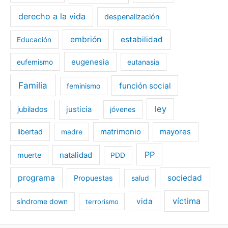
derecho a la vida
despenalización
embrión
estabilidad
Educación
eugenesia
eufemismo
eutanasia
Familia
función social
feminismo
ley
jubilados
justicia
jóvenes
libertad
matrimonio
mayores
madre
PP
muerte
natalidad
PDD
programa
sociedad
Propuestas
salud
víctima
vida
síndrome down
terrorismo