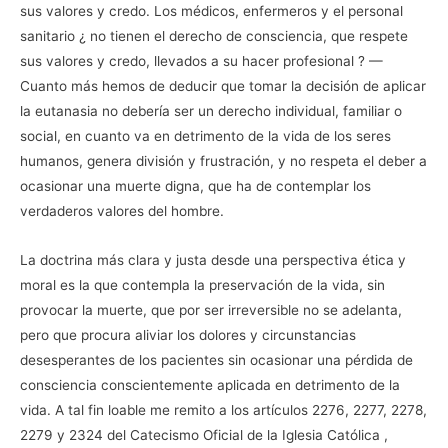
a
sus valores y credo. Los médicos, enfermeros y el personal
n
a
sanitario ¿ no tienen el derecho de consciencia, que respete
n
u
sus valores y credo, llevados a su hacer profesional ? —
e
v
Cuanto más hemos de deducir que tomar la decisión de aplicar
a
)
la eutanasia no debería ser un derecho individual, familiar o
social, en cuanto va en detrimento de la vida de los seres
humanos, genera división y frustración, y no respeta el deber a
ocasionar una muerte digna, que ha de contemplar los
verdaderos valores del hombre.
La doctrina más clara y justa desde una perspectiva ética y
moral es la que contempla la preservación de la vida, sin
provocar la muerte, que por ser irreversible no se adelanta,
pero que procura aliviar los dolores y circunstancias
desesperantes de los pacientes sin ocasionar una pérdida de
consciencia conscientemente aplicada en detrimento de la
vida. A tal fin loable me remito a los artículos 2276, 2277, 2278,
2279 y 2324 del Catecismo Oficial de la Iglesia Católica ,