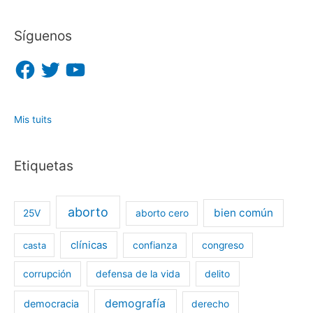
Síguenos
F
T
Y
a
w
o
c
i
u
e
t
T
b
t
u
o
e
b
o
r
e
Mis tuits
k
Etiquetas
aborto
bien común
25V
aborto cero
clínicas
casta
confianza
congreso
corrupción
defensa de la vida
delito
demografía
democracia
derecho