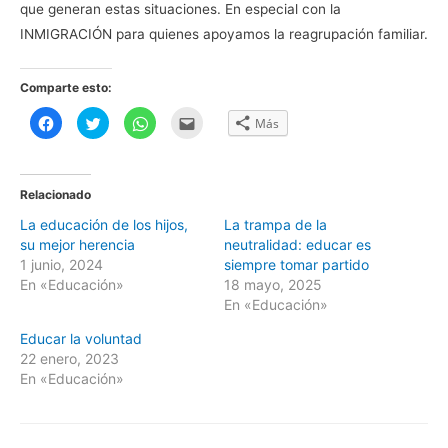
que generan estas situaciones. En especial con la
INMIGRACIÓN para quienes apoyamos la reagrupación familiar.
Comparte esto:
H
H
H
H
Más
a
a
a
a
z
z
z
z
c
c
c
c
l
l
l
l
i
i
i
i
c
c
c
c
Relacionado
p
p
p
p
a
a
a
a
La educación de los hijos,
La trampa de la
r
r
r
r
a
a
a
a
su mejor herencia
neutralidad: educar es
c
c
c
e
o
o
o
n
1 junio, 2024
siempre tomar partido
m
m
m
v
En «Educación»
18 mayo, 2025
p
p
p
i
a
a
a
a
En «Educación»
r
r
r
r
t
t
t
p
i
i
i
o
Educar la voluntad
r
r
r
r
22 enero, 2023
e
e
e
c
n
n
n
o
En «Educación»
F
T
W
r
a
w
h
r
c
i
a
e
e
t
t
o
b
t
s
e
o
e
A
l