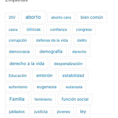
aborto
bien común
25V
aborto cero
clínicas
casta
confianza
congreso
corrupción
defensa de la vida
delito
demografía
democracia
derecho
derecho a la vida
despenalización
embrión
estabilidad
Educación
eugenesia
eufemismo
eutanasia
Familia
función social
feminismo
ley
jubilados
justicia
jóvenes