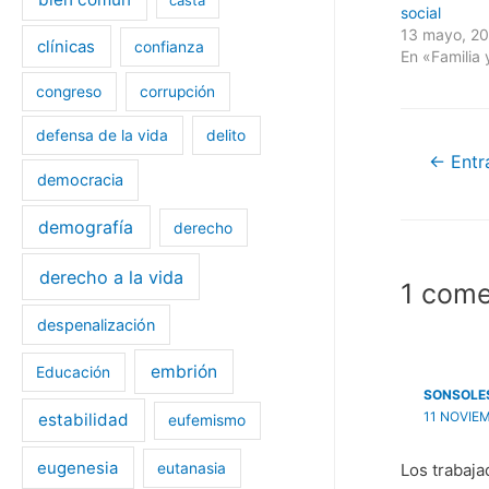
o
o
social
m
m
13 mayo, 2
p
p
clínicas
confianza
a
a
En «Familia 
r
r
t
t
i
i
congreso
corrupción
r
r
e
e
n
n
defensa de la vida
delito
F
T
Nave
a
w
←
Entra
c
i
e
t
democracia
b
t
de
o
e
o
r
demografía
derecho
k
(
entra
(
S
S
e
e
a
derecho a la vida
a
b
1 come
b
r
r
e
e
e
despenalización
e
n
n
u
u
n
embrión
Educación
n
a
a
v
SONSOLE
v
e
e
n
11 NOVIEM
estabilidad
eufemismo
n
t
t
a
a
n
eugenesia
n
a
eutanasia
Los trabaja
a
n