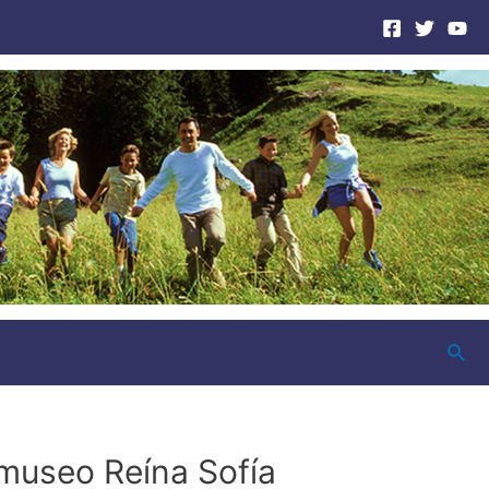
Busc
 museo Reína Sofía