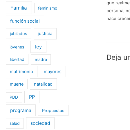
n
u
que realmen
u
e
Familia
feminismo
e
v
persona, no
v
a
a
)
hace crecer
)
función social
jubilados
justicia
ley
jóvenes
Deja u
libertad
madre
matrimonio
mayores
muerte
natalidad
PP
PDD
programa
Propuestas
sociedad
salud