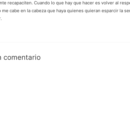
n
b
te recapaciten. Cuando lo que hay que hacer es volver al respet
u
r
e
e
 me cabe en la cabeza que haya quienes quieran esparcir la semi
v
e
a
n
.
)
u
n
a
v
e
n
t
a
n
a
n
n comentario
u
e
v
a
)