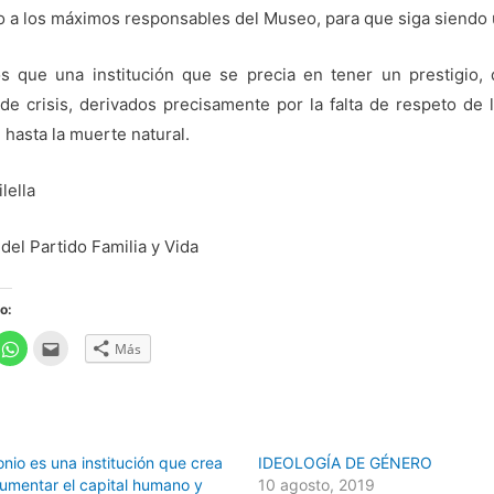
 a los máximos responsables del Museo, para que siga siendo un
 que una institución que se precia en tener un prestigio, d
 crisis, derivados precisamente por la falta de respeto de l
hasta la muerte natural.
lella
del Partido Familia y Vida
o:
H
H
Más
a
a
z
z
c
c
l
l
i
i
c
c
p
p
a
a
onio es una institución que crea
IDEOLOGÍA DE GÉNERO
r
r
a
a
aumentar el capital humano y
10 agosto, 2019
c
e