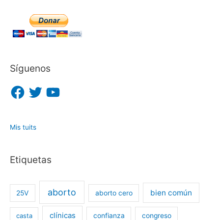
Síguenos
F
T
Y
a
w
o
c
i
u
e
t
T
b
t
u
o
e
b
o
r
e
Mis tuits
k
Etiquetas
aborto
bien común
25V
aborto cero
clínicas
casta
confianza
congreso