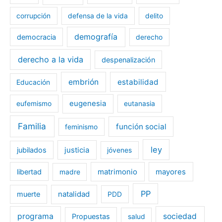
corrupción
defensa de la vida
delito
demografía
democracia
derecho
derecho a la vida
despenalización
embrión
estabilidad
Educación
eugenesia
eufemismo
eutanasia
Familia
función social
feminismo
ley
jubilados
justicia
jóvenes
libertad
matrimonio
mayores
madre
PP
muerte
natalidad
PDD
programa
sociedad
Propuestas
salud