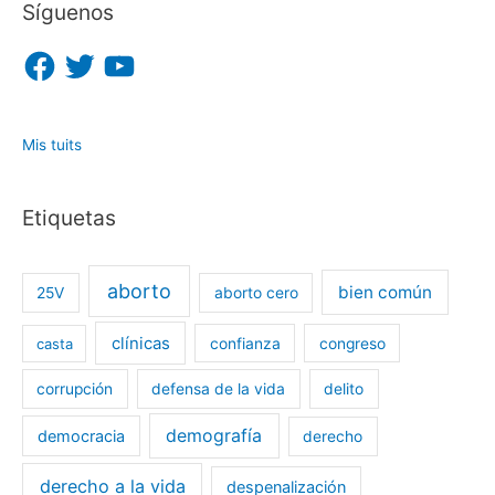
Síguenos
F
T
Y
a
w
o
c
i
u
e
t
T
b
t
u
o
e
b
o
r
e
Mis tuits
k
Etiquetas
aborto
bien común
25V
aborto cero
clínicas
casta
confianza
congreso
corrupción
defensa de la vida
delito
demografía
democracia
derecho
derecho a la vida
despenalización