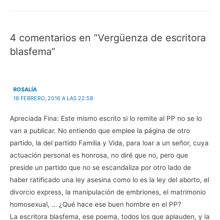
de
e
e
e
o
e
n
e
a
n
u
n
u
entradas
u
n
u
n
n
a
n
a
a
v
a
m
4 comentarios en “Vergüenza de escritora
v
e
v
i
e
n
e
g
blasfema”
n
t
n
o
t
a
t
(
a
n
a
S
n
a
n
e
a
n
a
a
n
u
n
b
u
e
u
r
ROSALÍA
e
v
e
e
18 FEBRERO, 2016 A LAS 22:58
v
a
v
e
a
)
a
n
)
)
u
n
Apreciada Fina: Este mismo escrito si lo remite al PP no se lo
a
v
van a publicar. No entiendo que emplee la página de otro
e
n
partido, la del partido Familia y Vida, para loar a un señor, cuya
t
a
actuación personal es honrosa, no diré que no, pero que
n
a
preside un partido que no se escandaliza por otro lado de
n
u
haber ratificado una ley asesina como lo es la ley del aborto, el
e
v
divorcio express, la manipulación de embriones, el matrimonio
a
)
homosexual, … ¿Qué hace ese buen hombre en el PP?
La escritora blasfema, ese poema, todos los que aplauden, y la