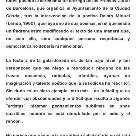
lunes pasado la ceremonia de entrega de los Premios Ciutat
de Barcelona, que organiza el Ayuntamiento de la Ciudad
Condal, tras la intervención de la poetisa Dolors Miquel
(Lérida, 1960), que leyó uno de sus poemas, en el que emula
un Padrenuestro modificando el texto de una manera que,
no sólo ella, sino cualquier persona respetuosa y
democrática no debería ni mencionar.
La lectura de la galardonada es de tan bajo nivel, y tan
vergonzoso que me niego a reproducir ninguna de las
frases obscenas, ridículas, infantiles, ayunas de
imaginación y talento poético que la susodicha ha “escrito”.
Sin duda es un claro ejemplo- otro más – de lo fácil que es
ofender con obscenidades y lo difícil que resulta a algunos
“artistas” plasmar pensamientos sublimes en unas
cuartillas, cuando se está obnubilado por el odio y el
rencor…
No parece que nadie más se sintiera soliviantado en el acto