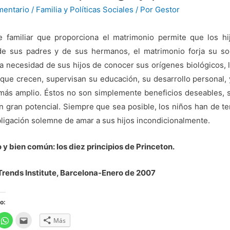
mentario
/
Familia y Políticas Sociales
/ Por
Gestor
e familiar que proporciona el matrimonio permite que los h
e sus padres y de sus hermanos, el matrimonio forja su soci
la necesidad de sus hijos de conocer sus orígenes biológicos,
 que crecen, supervisan su educación, su desarrollo personal
ás amplio. Éstos no son simplemente beneficios deseables, s
n gran potencial. Siempre que sea posible, los niños han de t
bligación solemne de amar a sus hijos incondicionalmente.
y bien común: los diez principios de Princeton.
 Trends Institute, Barcelona-Enero de 2007
o:
H
H
Más
a
a