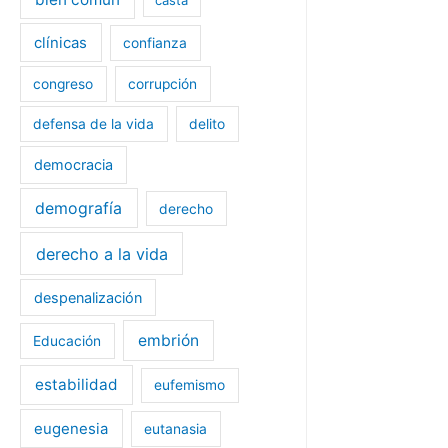
n
a
a
v
v
e
clínicas
confianza
e
n
n
t
t
a
a
n
congreso
corrupción
n
a
a
n
n
u
defensa de la vida
delito
u
e
e
v
v
a
democracia
a
)
)
demografía
derecho
derecho a la vida
despenalización
embrión
Educación
estabilidad
eufemismo
eugenesia
eutanasia