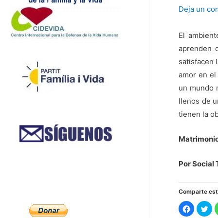
Deja un co
El ambient
aprenden d
satisfacen 
amor en el
un mundo m
llenos de u
tienen la o
Matrimonio 
Por Social
Comparte est
H
H
a
a