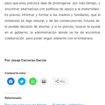
para que esta práctica deje de prolongarse por más tiempo, y
encontrar alternativas con políticas de apoyo a la maternidad..
Es preciso informar y formar a las madres y familiares, que el
embarazo es algo natural, y de las consecuencias futuras de
la posible decisión de abortar, y si es preciso, buscar la ayuda
en el gobierno, la administración donde se ha de encontrar
colaboración para poder seguir adelante con el embarazo.
Por Josep Carreras García
Comparte esto:
H
H
H
H
Más
a
a
a
a
z
z
z
z
c
c
c
c
l
l
l
l
i
i
i
i
c
c
c
c
Relacionado
p
p
p
p
a
a
a
a
Dar voz a los que no tienen
El aborto, violencia y