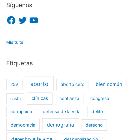
Síguenos
F
T
Y
a
w
o
c
i
u
e
t
T
b
t
u
o
e
b
o
r
e
Mis tuits
k
Etiquetas
aborto
bien común
25V
aborto cero
clínicas
casta
confianza
congreso
corrupción
defensa de la vida
delito
demografía
democracia
derecho
derecho a la vida
despenalización