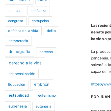
clínicas
confianza
congreso
corrupción
Las recien
defensa de la vida
delito
debate polí
ha sido a 
democracia
La producci
demografía
derecho
pandemia. 
derecho a la vida
salvará a 
capaz de fre
despenalización
https://ww
embrión
Educación
estabilidad
eufemismo
POR JUAN
eugenesia
eutanasia
Comparte est