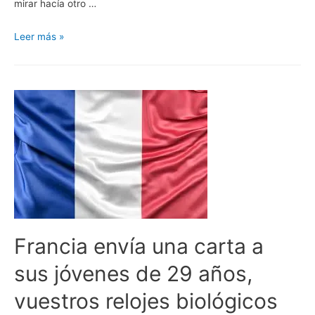
mirar hacía otro …
Lamentamos
Leer más »
los
asesinatos
y
suicidio
de
una
persona
sometida
a
un
cambio
Francia envía una carta a
de
sexo.
sus jóvenes de 29 años,
vuestros relojes biológicos