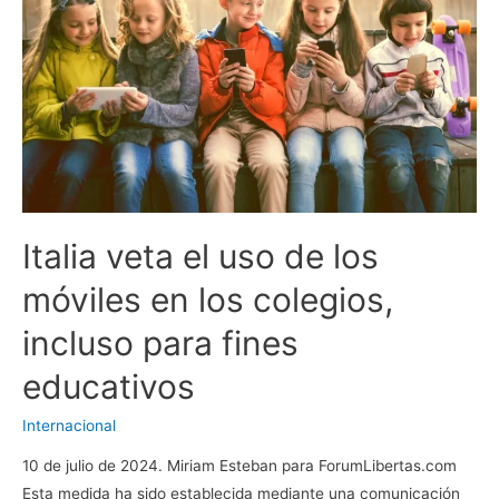
gran
negocio
de
fabricar
y
descartar
vidas
Italia veta el uso de los
móviles en los colegios,
incluso para fines
educativos
Internacional
10 de julio de 2024. Miriam Esteban para ForumLibertas.com
Esta medida ha sido establecida mediante una comunicación