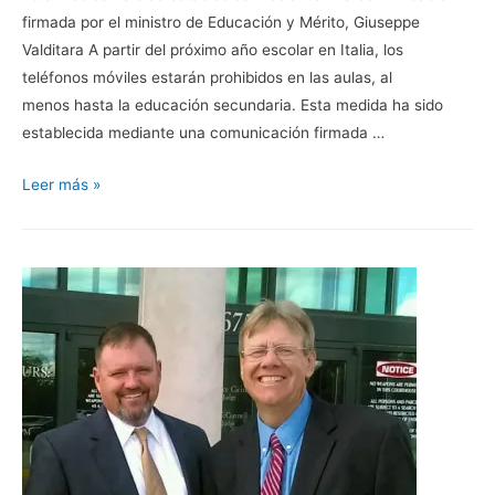
firmada por el ministro de Educación y Mérito, Giuseppe
Valditara A partir del próximo año escolar en Italia, los
teléfonos móviles estarán prohibidos en las aulas, al
menos hasta la educación secundaria. Esta medida ha sido
establecida mediante una comunicación firmada …
Italia
Leer más »
veta
el
uso
de
los
móviles
en
los
colegios,
incluso
para