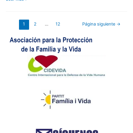
cacería
de
activistas
Navegación
1
2
…
12
Página siguiente
→
provida:
de
el
entradas
impactante
testimonio
de
Cal
Zastrow