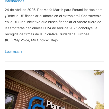
Internacional
24 de abril de 2025. Por María Martín para ForumLibertas.com
¿Debe la UE financiar el aborto en el extranjero? Controversia
en la UE: una iniciativa que busca financiar el aborto fuera de
las fronteras nacionales El 24 de abril de 2025 concluye la
recogida de firmas de la Iniciativa Ciudadana Europea
(ICE) “My Voice, My Choice”. Bajo …
¿Qué
Leer más »
pasa
con
la
voz
de
los
ciudadanos
europeos?