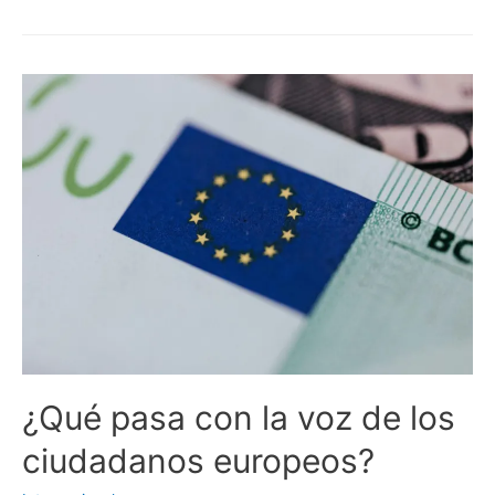
de
la
ONU
pide
proteger
los
derechos
de
los
padres
frente
a
la
ideología
de
¿Qué pasa con la voz de los
género
ciudadanos europeos?