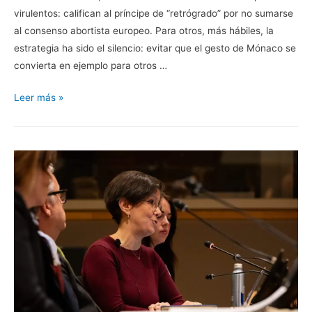
virulentos: califican al príncipe de “retrógrado” por no sumarse
al consenso abortista europeo. Para otros, más hábiles, la
estrategia ha sido el silencio: evitar que el gesto de Mónaco se
convierta en ejemplo para otros …
Mónaco
Leer más »
mantiene
su
raíz
católica:
Alberto
II
frena
la
legalización
del
aborto