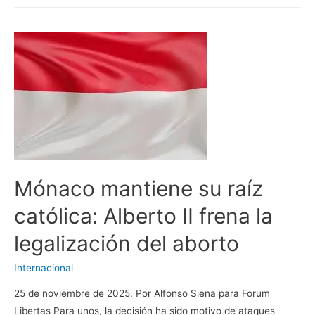
género:
Desde
la
Cumbre
del
Cairo
Mónaco mantiene su raíz
católica: Alberto II frena la
legalización del aborto
Internacional
25 de noviembre de 2025. Por Alfonso Siena para Forum
Libertas Para unos, la decisión ha sido motivo de ataques