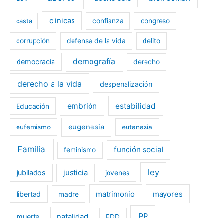
clínicas
casta
confianza
congreso
corrupción
defensa de la vida
delito
demografía
democracia
derecho
derecho a la vida
despenalización
embrión
estabilidad
Educación
eugenesia
eufemismo
eutanasia
Familia
función social
feminismo
ley
jubilados
justicia
jóvenes
libertad
matrimonio
mayores
madre
PP
muerte
natalidad
PDD