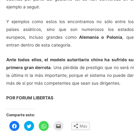
ejemplo a seguir.
Y ejemplos como estos los encontramos no sólo entre los
países asiáticos, sino que son numerosos los estados
europeos, incluso grandes como
Alemania o Polonia
, que
entran dentro de esta categoría.
Ante todos ellos, el modelo autoritario chino ha sufrido su
primera gran derrota
. Una pérdida de prestigio que no será ni
la última ni la más importante, porque el sistema no puede dar
más de sí por más competentes que sean sus dirigentes.
POR FORUM LIBERTAS
Comparte esto:
H
H
H
H
Más
a
a
a
a
z
z
z
z
c
c
c
c
l
l
l
l