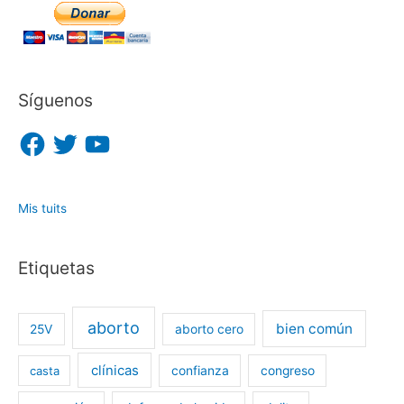
Síguenos
F
T
Y
a
w
o
c
i
u
e
t
T
b
t
u
o
e
b
o
r
e
Mis tuits
k
Etiquetas
aborto
bien común
25V
aborto cero
clínicas
casta
confianza
congreso