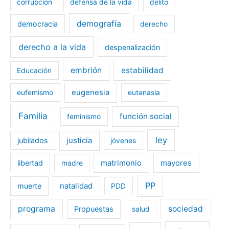
corrupción
defensa de la vida
delito
demografía
democracia
derecho
derecho a la vida
despenalización
embrión
estabilidad
Educación
eugenesia
eufemismo
eutanasia
Familia
función social
feminismo
ley
jubilados
justicia
jóvenes
libertad
matrimonio
mayores
madre
PP
muerte
natalidad
PDD
programa
sociedad
Propuestas
salud