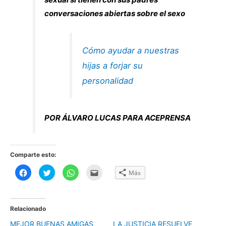
conversaciones abiertas sobre el sexo
Cómo ayudar a nuestras
hijas a forjar su
personalidad
POR ÁLVARO LUCAS PARA ACEPRENSA
Comparte esto:
H
H
H
H
Más
a
a
a
a
z
z
z
z
c
c
c
c
l
l
l
l
i
i
i
i
c
c
c
c
Relacionado
p
p
p
p
a
a
a
a
MEJOR BUENAS AMIGAS
LA JUSTICIA RESUELVE
r
r
r
r