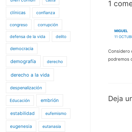
a
b
1 come
b
r
r
e
e
e
clínicas
confianza
e
n
n
u
u
n
congreso
corrupción
n
a
a
v
MIGUEL
v
e
e
n
defensa de la vida
delito
11 OCTUBR
n
t
t
a
a
n
democracia
n
a
Considero q
a
n
n
u
podremos ca
demografía
u
e
derecho
e
v
v
a
a
)
derecho a la vida
)
despenalización
Deja u
embrión
Educación
estabilidad
eufemismo
eugenesia
eutanasia