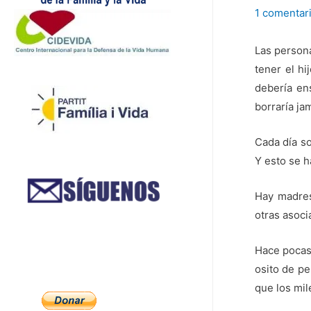
1 comentar
Las persona
tener el hi
debería en
borraría ja
Cada día so
Y esto se h
Hay madres
otras asoci
Hace pocas 
osito de pe
que los mil