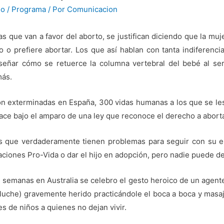
io
/
Programa
/ Por
Comunicacion
s que van a favor del aborto, se justifican diciendo que la muj
jo o prefiere abortar. Los que así hablan con tanta indiferenc
señar cómo se retuerce la columna vertebral del bebé al ser
más.
n exterminadas en España, 300 vidas humanas a los que se les 
ace bajo el amparo de una ley que reconoce el derecho a aborta
 que verdaderamente tienen problemas para seguir con su e
aciones Pro-Vida o dar el hijo en adopción, pero nadie puede de
semanas en Australia se celebro el gesto heroico de un agente 
luche) gravemente herido practicándole el boca a boca y masaje
es de niños a quienes no dejan vivir.