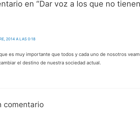
a
n
ntario en “Dar voz a los que no tienen
b
i
r
c
e
o
e
a
n
u
u
n
n
a
a
m
v
i
e
g
E, 2014 A LAS 0:18
n
o
t
(
a
S
n
e
ue es muy importante que todos y cada uno de nosotros veamos 
a
a
n
b
mbiar el destino de nuestra sociedad actual.
u
r
e
e
v
e
a
n
)
u
n
a
v
e
n
t
n comentario
a
n
a
n
u
e
v
a
)