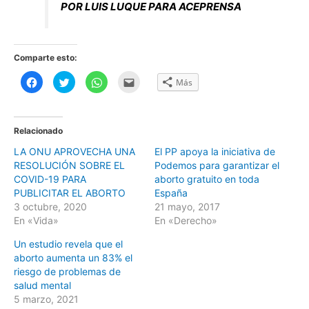
POR LUIS LUQUE PARA ACEPRENSA
Comparte esto:
H
H
H
H
Más
a
a
a
a
z
z
z
z
c
c
c
c
l
l
l
l
i
i
i
i
c
c
c
c
Relacionado
p
p
p
p
a
a
a
a
LA ONU APROVECHA UNA
El PP apoya la iniciativa de
r
r
r
r
a
a
a
a
RESOLUCIÓN SOBRE EL
Podemos para garantizar el
c
c
c
e
o
o
o
n
COVID-19 PARA
aborto gratuito en toda
m
m
m
v
PUBLICITAR EL ABORTO
España
p
p
p
i
a
a
a
a
3 octubre, 2020
21 mayo, 2017
r
r
r
r
t
t
t
p
En «Vida»
En «Derecho»
i
i
i
o
r
r
r
r
Un estudio revela que el
e
e
e
c
n
n
n
o
aborto aumenta un 83% el
F
T
W
r
a
w
h
r
riesgo de problemas de
c
i
a
e
salud mental
e
t
t
o
b
t
s
e
5 marzo, 2021
o
e
A
l