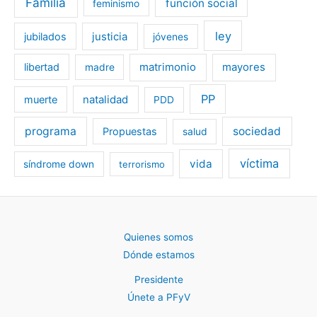
Familia
función social
feminismo
ley
jubilados
justicia
jóvenes
libertad
matrimonio
mayores
madre
PP
muerte
natalidad
PDD
programa
sociedad
Propuestas
salud
víctima
vida
síndrome down
terrorismo
Quienes somos
Dónde estamos
Presidente
Únete a PFyV