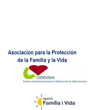
e
v
a
)