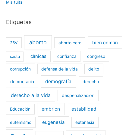
o
r
e
Mis tuits
k
Etiquetas
aborto
bien común
25V
aborto cero
clínicas
casta
confianza
congreso
corrupción
defensa de la vida
delito
demografía
democracia
derecho
derecho a la vida
despenalización
embrión
estabilidad
Educación
eugenesia
eufemismo
eutanasia