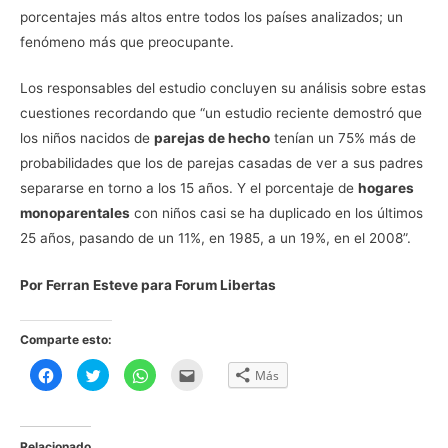
porcentajes más altos entre todos los países analizados; un
fenómeno más que preocupante.
Los responsables del estudio concluyen su análisis sobre estas
cuestiones recordando que “un estudio reciente demostró que
los niños nacidos de
parejas de hecho
tenían un 75% más de
probabilidades que los de parejas casadas de ver a sus padres
separarse en torno a los 15 años. Y el porcentaje de
hogares
monoparentales
con niños casi se ha duplicado en los últimos
25 años, pasando de un 11%, en 1985, a un 19%, en el 2008”.
Por Ferran Esteve para Forum Libertas
Comparte esto:
H
H
H
H
Más
a
a
a
a
z
z
z
z
c
c
c
c
l
l
l
l
i
i
i
i
c
c
c
c
Relacionado