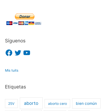
Síguenos
F
T
Y
a
w
o
c
i
u
e
t
T
b
t
u
o
e
b
o
r
e
Mis tuits
k
Etiquetas
aborto
bien común
25V
aborto cero