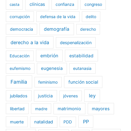
clínicas
casta
confianza
congreso
corrupción
defensa de la vida
delito
demografía
democracia
derecho
derecho a la vida
despenalización
embrión
estabilidad
Educación
eugenesia
eufemismo
eutanasia
Familia
función social
feminismo
ley
jubilados
justicia
jóvenes
libertad
matrimonio
mayores
madre
PP
muerte
natalidad
PDD