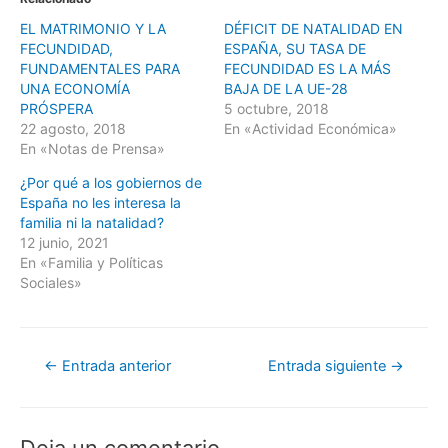
p
p
p
p
a
a
a
a
EL MATRIMONIO Y LA
DÉFICIT DE NATALIDAD EN
r
r
r
r
a
a
a
a
FECUNDIDAD,
ESPAÑA, SU TASA DE
c
c
c
e
o
o
o
n
FUNDAMENTALES PARA
FECUNDIDAD ES LA MÁS
m
m
m
v
UNA ECONOMÍA
BAJA DE LA UE-28
p
p
p
i
a
a
a
a
PRÓSPERA
5 octubre, 2018
r
r
r
r
t
t
t
p
22 agosto, 2018
En «Actividad Económica»
i
i
i
o
En «Notas de Prensa»
r
r
r
r
e
e
e
c
n
n
n
o
¿Por qué a los gobiernos de
F
T
W
r
a
w
h
r
España no les interesa la
c
i
a
e
familia ni la natalidad?
e
t
t
o
b
t
s
e
12 junio, 2021
o
e
A
l
o
r
p
e
En «Familia y Políticas
k
(
p
c
Sociales»
(
S
(
t
S
e
S
r
e
a
e
ó
a
b
a
n
b
r
b
i
r
e
r
c
e
e
e
o
Navegación
←
Entrada anterior
Entrada siguiente
→
e
n
e
a
n
u
n
u
de
u
n
u
n
n
a
n
a
a
v
a
m
entradas
v
e
v
i
e
n
e
g
Deja un comentario