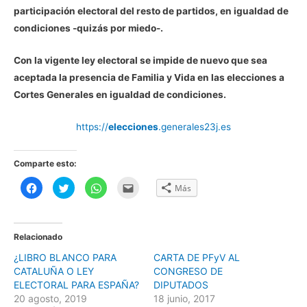
participación electoral del resto de partidos, en igualdad de
condiciones -quizás por miedo-.
Con la vigente ley electoral se impide de nuevo que sea
aceptada la presencia de Familia y Vida en las elecciones a
Cortes Generales en igualdad de condiciones.
https://
elecciones
.generales23j.es
Comparte esto:
H
H
H
H
Más
a
a
a
a
z
z
z
z
c
c
c
c
l
l
l
l
i
i
i
i
c
c
c
c
Relacionado
p
p
p
p
a
a
a
a
¿LIBRO BLANCO PARA
CARTA DE PFyV AL
r
r
r
r
a
a
a
a
CATALUÑA O LEY
CONGRESO DE
c
c
c
e
o
o
o
n
ELECTORAL PARA ESPAÑA?
DIPUTADOS
m
m
m
v
20 agosto, 2019
18 junio, 2017
p
p
p
i