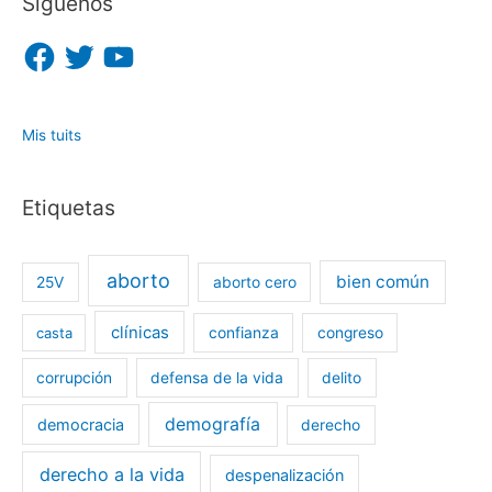
Síguenos
F
T
Y
a
w
o
c
i
u
e
t
T
b
t
u
o
e
b
o
r
e
Mis tuits
k
Etiquetas
aborto
bien común
25V
aborto cero
clínicas
casta
confianza
congreso
corrupción
defensa de la vida
delito
demografía
democracia
derecho
derecho a la vida
despenalización