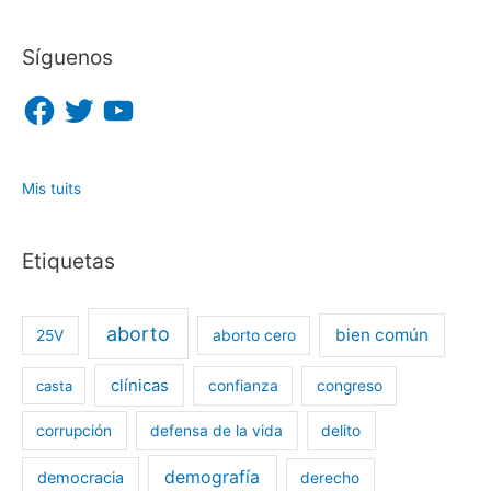
Síguenos
F
T
Y
a
w
o
c
i
u
e
t
T
b
t
u
o
e
b
o
r
e
Mis tuits
k
Etiquetas
aborto
bien común
25V
aborto cero
clínicas
casta
confianza
congreso
corrupción
defensa de la vida
delito
demografía
democracia
derecho