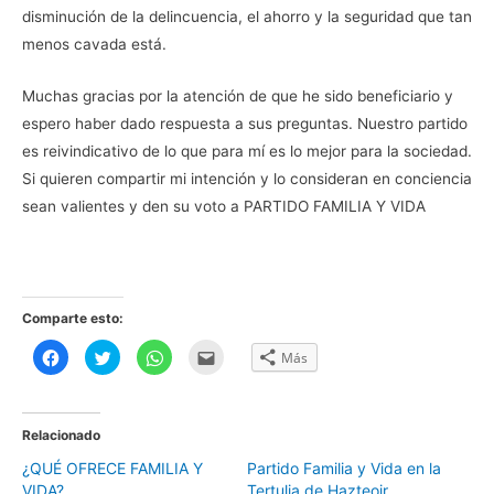
disminución de la delincuencia, el ahorro y la seguridad que tan
menos cavada está.
Muchas gracias por la atención de que he sido beneficiario y
espero haber dado respuesta a sus preguntas. Nuestro partido
es reivindicativo de lo que para mí es lo mejor para la sociedad.
Si quieren compartir mi intención y lo consideran en conciencia
sean valientes y den su voto a PARTIDO FAMILIA Y VIDA
Comparte esto:
H
H
H
H
Más
a
a
a
a
z
z
z
z
c
c
c
c
l
l
l
l
i
i
i
i
c
c
c
c
Relacionado
p
p
p
p
a
a
a
a
¿QUÉ OFRECE FAMILIA Y
Partido Familia y Vida en la
r
r
r
r
a
a
a
a
VIDA?
Tertulia de Hazteoir