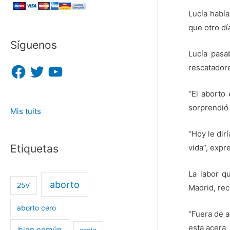
Lucía había
que otro día
Síguenos
Lucía pasa
F
T
Y
rescatadore
a
w
o
c
i
u
e
t
T
“El aborto 
b
t
u
o
e
b
sorprendió 
Mis tuits
o
r
e
k
“Hoy le dir
Etiquetas
vida”, expr
La labor qu
aborto
25V
Madrid, rec
aborto cero
“Fuera de a
esta acera, 
bien común
casta