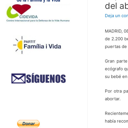
del a
Deja un co
MADRID, 08 
de 2.200 b
puertas de 
Gran parte
ecógrafo qu
su bebé en 
Por otra p
abortar.
Recienteme
había reco