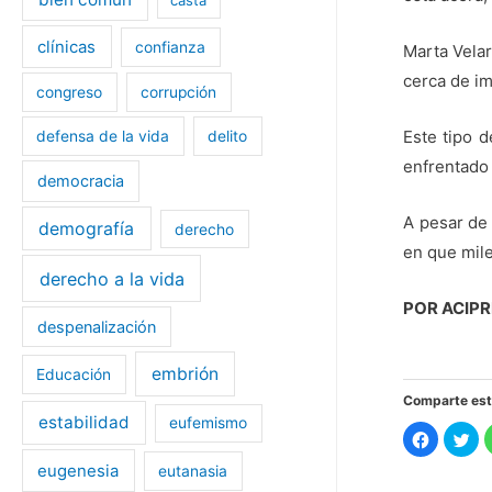
clínicas
confianza
Marta Velar
cerca de im
congreso
corrupción
Este tipo d
defensa de la vida
delito
enfrentado 
democracia
A pesar de 
demografía
derecho
en que mile
derecho a la vida
POR ACIP
despenalización
embrión
Educación
Comparte est
estabilidad
eufemismo
H
H
a
a
z
z
eugenesia
eutanasia
c
c
l
l