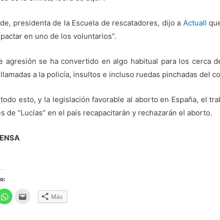
de, presidenta de la Escuela de rescatadores, dijo a
Actuall
que
pactar en uno de los voluntarios”.
e agresión se ha convertido en algo habitual para los cerca 
llamadas a la policía, insultos e incluso ruedas pinchadas del c
todo esto, y la legislación favorable al aborto en España, el t
s de “Lucías” en el país recapacitarán y rechazarán el aborto.
RENSA
o:
H
H
Más
a
a
z
z
c
c
l
l