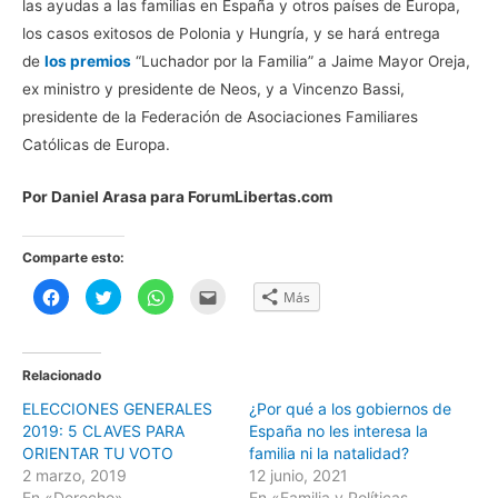
las ayudas a las familias en España y otros países de Europa,
los casos exitosos de Polonia y Hungría, y se hará entrega
de
los premios
“Luchador por la Familia” a Jaime Mayor Oreja,
ex ministro y presidente de Neos, y a Vincenzo Bassi,
presidente de la Federación de Asociaciones Familiares
Católicas de Europa.
Por Daniel Arasa para ForumLibertas.com
Comparte esto:
H
H
H
H
Más
a
a
a
a
z
z
z
z
c
c
c
c
l
l
l
l
i
i
i
i
c
c
c
c
Relacionado
p
p
p
p
a
a
a
a
ELECCIONES GENERALES
¿Por qué a los gobiernos de
r
r
r
r
a
a
a
a
2019: 5 CLAVES PARA
España no les interesa la
c
c
c
e
o
o
o
n
ORIENTAR TU VOTO
familia ni la natalidad?
m
m
m
v
2 marzo, 2019
12 junio, 2021
p
p
p
i
a
a
a
a
En «Derecho»
En «Familia y Políticas