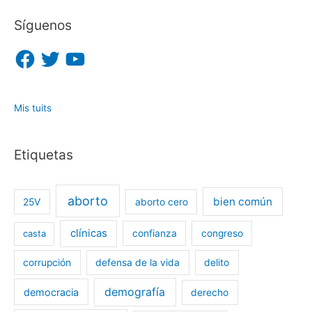
Síguenos
F
T
Y
a
w
o
c
i
u
e
t
T
b
t
u
o
e
b
o
r
e
Mis tuits
k
Etiquetas
aborto
bien común
25V
aborto cero
clínicas
casta
confianza
congreso
corrupción
defensa de la vida
delito
demografía
democracia
derecho