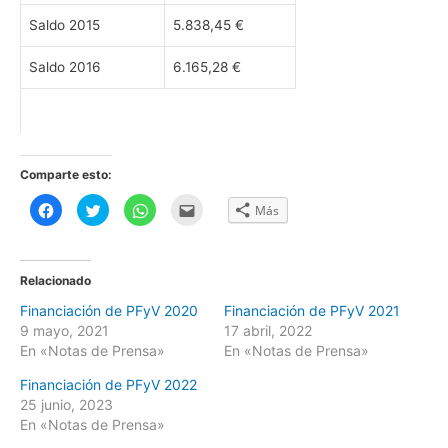
Saldo 2015
5.838,45 €
Saldo 2016
6.165,28 €
Comparte esto:
H
H
H
H
Más
a
a
a
a
z
z
z
z
c
c
c
c
l
l
l
l
i
i
i
i
c
c
c
c
Relacionado
p
p
p
p
a
a
a
a
Financiación de PFyV 2020
Financiación de PFyV 2021
r
r
r
r
a
a
a
a
9 mayo, 2021
17 abril, 2022
c
c
c
e
o
o
o
n
En «Notas de Prensa»
En «Notas de Prensa»
m
m
m
v
p
p
p
i
Financiación de PFyV 2022
a
a
a
a
r
r
r
r
25 junio, 2023
t
t
t
p
i
i
i
o
En «Notas de Prensa»
r
r
r
r
e
e
e
c