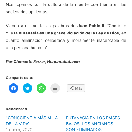
Nos topamos con la cultura de la muerte que triunfa en las
sociedades opulentas.
Vienen a mi mente las palabras de
Juan Pablo II
: “Confirmo
que
la eutanasia es una grave violación de la Ley de Dios
, en
cuanto eliminación deliberada y moralmente inaceptable de
una persona humana”.
Por Clemente Ferrer, Hispanidad.com
Comparte esto:
H
H
H
H
Más
a
a
a
a
z
z
z
z
c
c
c
c
l
l
l
l
i
i
i
i
c
c
c
c
Relacionado
p
p
p
p
a
a
a
a
"CONSCIENCIA MÁS ALLÁ
EUTANASIA EN LOS PAÍSES
r
r
r
r
a
a
a
a
DE LA VIDA"
BAJOS: LOS ANCIANOS
c
c
c
e
o
o
o
n
1 enero, 2020
SON ELIMINADOS