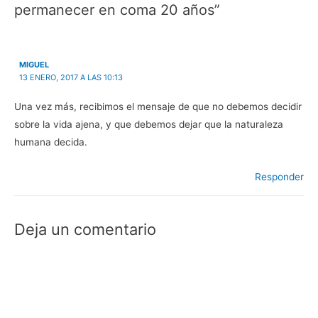
permanecer en coma 20 años”
e
v
e
e
v
a
v
e
a
)
a
n
)
)
u
n
a
v
MIGUEL
e
n
13 ENERO, 2017 A LAS 10:13
t
a
n
Una vez más, recibimos el mensaje de que no debemos decidir
a
n
sobre la vida ajena, y que debemos dejar que la naturaleza
u
e
humana decida.
v
a
)
Responder
Deja un comentario