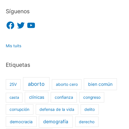
Síguenos
F
T
Y
a
w
o
c
i
u
e
t
T
b
t
u
o
e
b
o
r
e
Mis tuits
k
Etiquetas
aborto
bien común
25V
aborto cero
clínicas
casta
confianza
congreso
corrupción
defensa de la vida
delito
demografía
democracia
derecho