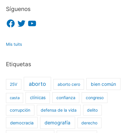
Síguenos
F
T
Y
a
w
o
c
i
u
e
t
T
b
t
u
o
e
b
o
r
e
Mis tuits
k
Etiquetas
aborto
bien común
25V
aborto cero
clínicas
casta
confianza
congreso
corrupción
defensa de la vida
delito
demografía
democracia
derecho