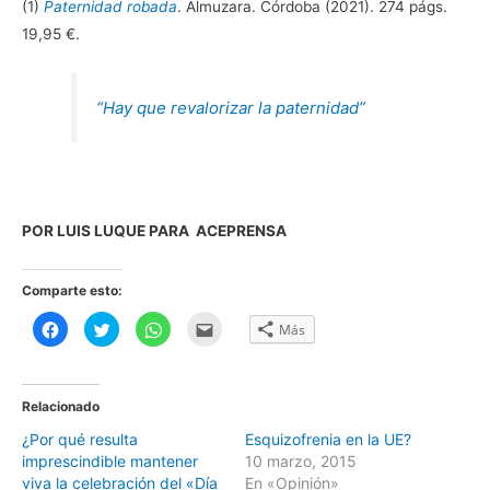
(1)
Paternidad robada
. Almuzara. Córdoba (2021). 274 págs.
19,95 €.
“Hay que revalorizar la paternidad”
POR LUIS LUQUE PARA ACEPRENSA
Comparte esto:
H
H
H
H
Más
a
a
a
a
z
z
z
z
c
c
c
c
l
l
l
l
i
i
i
i
c
c
c
c
Relacionado
p
p
p
p
a
a
a
a
¿Por qué resulta
Esquizofrenia en la UE?
r
r
r
r
a
a
a
a
imprescindible mantener
10 marzo, 2015
c
c
c
e
o
o
o
n
viva la celebración del «Día
En «Opinión»