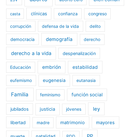
clínicas
casta
confianza
congreso
corrupción
defensa de la vida
delito
demografía
democracia
derecho
derecho a la vida
despenalización
embrión
estabilidad
Educación
eugenesia
eufemismo
eutanasia
Familia
función social
feminismo
ley
jubilados
justicia
jóvenes
libertad
matrimonio
mayores
madre
PP
muerte
natalidad
PDD