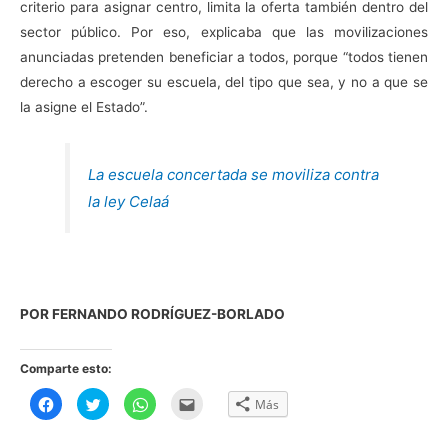
criterio para asignar centro, limita la oferta también dentro del
sector público. Por eso, explicaba que las movilizaciones
anunciadas pretenden beneficiar a todos, porque “todos tienen
derecho a escoger su escuela, del tipo que sea, y no a que se
la asigne el Estado”.
La escuela concertada se moviliza contra
la ley Celaá
POR FERNANDO RODRÍGUEZ-BORLADO
Comparte esto:
H
H
H
H
Más
a
a
a
a
z
z
z
z
c
c
c
c