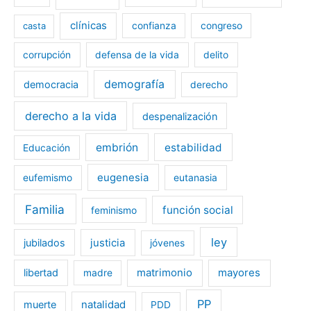
clínicas
casta
confianza
congreso
corrupción
defensa de la vida
delito
demografía
democracia
derecho
derecho a la vida
despenalización
embrión
estabilidad
Educación
eugenesia
eufemismo
eutanasia
Familia
función social
feminismo
ley
jubilados
justicia
jóvenes
libertad
matrimonio
mayores
madre
PP
muerte
natalidad
PDD