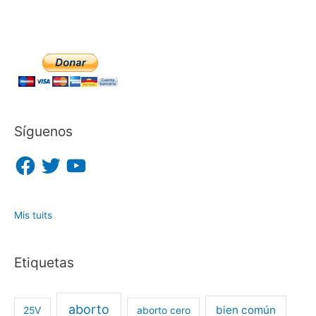
Síguenos
F
T
Y
a
w
o
c
i
u
e
t
T
b
t
u
o
e
b
o
r
e
Mis tuits
k
Etiquetas
aborto
bien común
25V
aborto cero