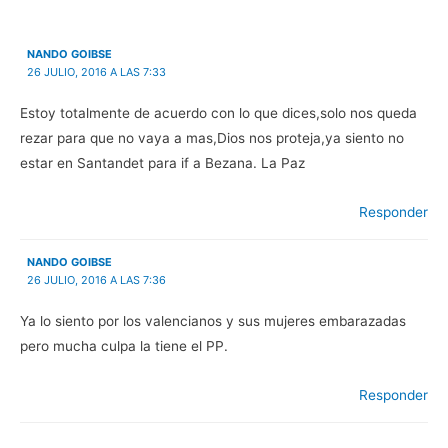
a
n
a
a
n
u
n
b
u
e
u
r
e
v
e
e
v
a
v
e
NANDO GOIBSE
a
)
a
n
26 JULIO, 2016 A LAS 7:33
)
)
u
n
a
Estoy totalmente de acuerdo con lo que dices,solo nos queda
v
e
rezar para que no vaya a mas,Dios nos proteja,ya siento no
n
t
a
estar en Santandet para if a Bezana. La Paz
n
a
n
u
Responder
e
v
a
)
NANDO GOIBSE
26 JULIO, 2016 A LAS 7:36
Ya lo siento por los valencianos y sus mujeres embarazadas
pero mucha culpa la tiene el PP.
Responder