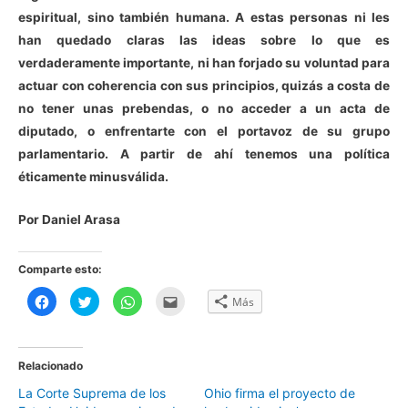
espiritual, sino también humana. A estas personas ni les
han quedado claras las ideas sobre lo que es
verdaderamente importante, ni han forjado su voluntad para
actuar con coherencia con sus principios, quizás a costa de
no tener unas prebendas, o no acceder a un acta de
diputado, o enfrentarte con el portavoz de su grupo
parlamentario. A partir de ahí tenemos una política
éticamente minusválida.
Por Daniel Arasa
Comparte esto:
H
H
H
H
Más
a
a
a
a
z
z
z
z
c
c
c
c
l
l
l
l
i
i
i
i
c
c
c
c
Relacionado
p
p
p
p
a
a
a
a
La Corte Suprema de los
Ohio firma el proyecto de
r
r
r
r
a
a
a
a