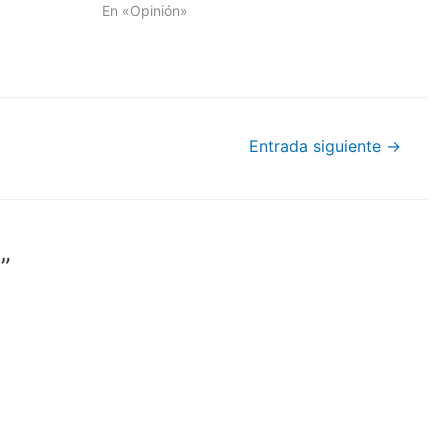
En «Opinión»
Entrada siguiente
→
”