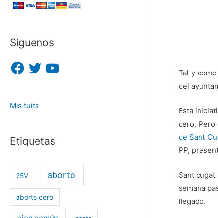
Síguenos
F
T
Y
a
w
o
Tal y como
c
i
u
e
t
T
del ayuntam
b
t
u
o
e
b
Mis tuits
o
r
e
Esta inicia
k
cero. Pero 
de Sant Cug
Etiquetas
PP, present
aborto
Sant cugat 
25V
semana pasa
aborto cero
llegado.
bien común
casta