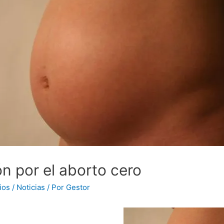
n por el aborto cero
ios
/
Noticias
/ Por
Gestor