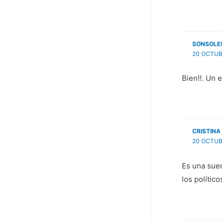
n
u
u
e
e
v
v
a
a
)
)
SONSOLE
20 OCTUBR
Bien!!. Un 
CRISTINA
20 OCTUBR
Es una suer
los polític