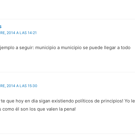
n
b
u
r
e
e
v
e
a
n
)
u
n
a
S
v
E, 2014 A LAS 14:21
e
n
t
a
ejemplo a seguir: municipio a municipio se puede llegar a todo
n
a
n
u
e
v
a
)
E, 2014 A LAS 15:30
te que hoy en dia sigan existiendo políticos de principios! Yo l
os como él son los que valen la pena!