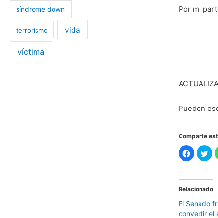
Por mi part
síndrome down
vida
terrorismo
víctima
ACTUALIZA
Pueden escu
Comparte est
H
H
a
a
z
z
c
c
l
l
i
i
c
c
Relacionado
p
p
a
a
El Senado f
r
r
a
a
convertir el
c
c