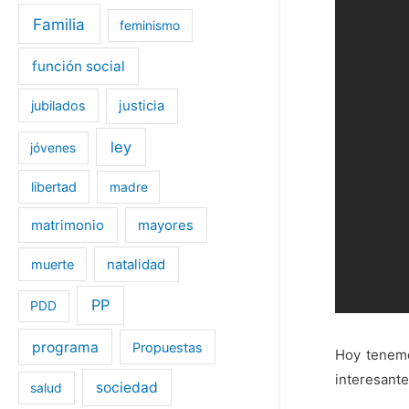
Familia
feminismo
función social
jubilados
justicia
ley
jóvenes
libertad
madre
matrimonio
mayores
muerte
natalidad
PP
PDD
programa
Propuestas
Hoy tenemo
interesant
sociedad
salud