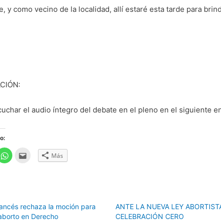
e, y como vecino de la localidad, allí estaré esta tarde para bri
CIÓN:
char el audio íntegro del debate en el pleno en el siguiente e
o:
H
H
Más
a
a
z
z
c
c
l
l
i
i
c
c
p
p
a
a
rancés rechaza la moción para
ANTE LA NUEVA LEY ABORTISTA
r
r
a
a
 aborto en Derecho
CELEBRACIÓN CERO
c
e