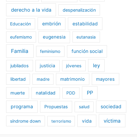
derecho a la vida
despenalización
embrión
estabilidad
Educación
eugenesia
eufemismo
eutanasia
Familia
función social
feminismo
ley
jubilados
justicia
jóvenes
libertad
matrimonio
mayores
madre
PP
muerte
natalidad
PDD
programa
sociedad
Propuestas
salud
víctima
vida
síndrome down
terrorismo