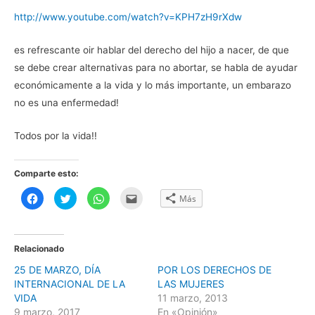
http://www.youtube.com/watch?v=KPH7zH9rXdw
es refrescante oir hablar del derecho del hijo a nacer, de que
se debe crear alternativas para no abortar, se habla de ayudar
económicamente a la vida y lo más importante, un embarazo
no es una enfermedad!
Todos por la vida!!
Comparte esto:
H
H
H
H
Más
a
a
a
a
z
z
z
z
c
c
c
c
l
l
l
l
i
i
i
i
c
c
c
c
Relacionado
p
p
p
p
a
a
a
a
25 DE MARZO, DÍA
POR LOS DERECHOS DE
r
r
r
r
a
a
a
a
INTERNACIONAL DE LA
LAS MUJERES
c
c
c
e
o
o
o
n
VIDA
11 marzo, 2013
m
m
m
v
9 marzo, 2017
En «Opinión»
p
p
p
i