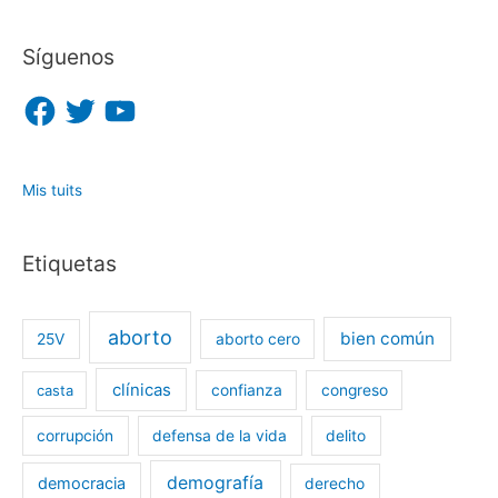
Síguenos
F
T
Y
a
w
o
c
i
u
e
t
T
b
t
u
o
e
b
o
r
e
Mis tuits
k
Etiquetas
aborto
bien común
25V
aborto cero
clínicas
casta
confianza
congreso
corrupción
defensa de la vida
delito
demografía
democracia
derecho