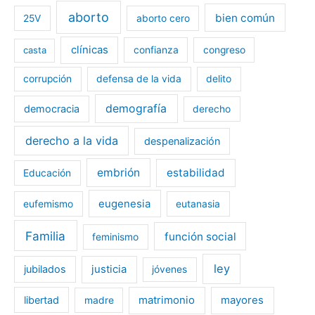
aborto
bien común
25V
aborto cero
clínicas
casta
confianza
congreso
corrupción
defensa de la vida
delito
demografía
democracia
derecho
derecho a la vida
despenalización
embrión
estabilidad
Educación
eugenesia
eufemismo
eutanasia
Familia
función social
feminismo
ley
jubilados
justicia
jóvenes
libertad
matrimonio
mayores
madre