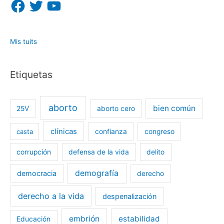
F
T
Y
a
w
o
c
i
u
e
t
T
b
t
u
o
e
b
o
r
e
Mis tuits
k
Etiquetas
aborto
bien común
25V
aborto cero
clínicas
casta
confianza
congreso
corrupción
defensa de la vida
delito
demografía
democracia
derecho
derecho a la vida
despenalización
embrión
estabilidad
Educación