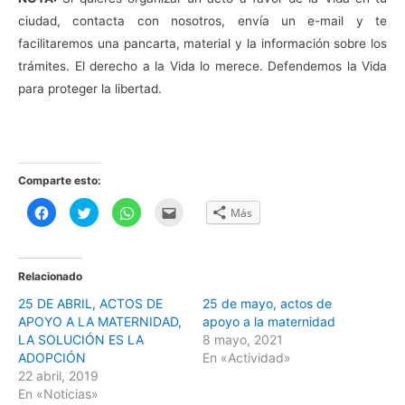
ciudad, contacta con nosotros, envía un e-mail y te
facilitaremos una pancarta, material y la información sobre los
trámites. El derecho a la Vida lo merece. Defendemos la Vida
para proteger la libertad.
Comparte esto:
H
H
H
H
Más
a
a
a
a
z
z
z
z
c
c
c
c
l
l
l
l
i
i
i
i
c
c
c
c
Relacionado
p
p
p
p
a
a
a
a
25 DE ABRIL, ACTOS DE
25 de mayo, actos de
r
r
r
r
a
a
a
a
APOYO A LA MATERNIDAD,
apoyo a la maternidad
c
c
c
e
o
o
o
n
LA SOLUCIÓN ES LA
8 mayo, 2021
m
m
m
v
ADOPCIÓN
En «Actividad»
p
p
p
i
a
a
a
a
22 abril, 2019
r
r
r
r
t
t
t
p
En «Noticias»
i
i
i
o