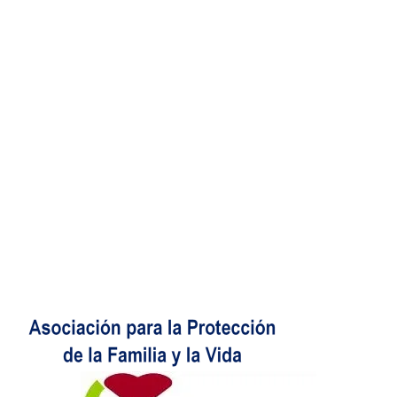
e
v
e
e
v
a
v
e
a
)
a
n
)
)
u
n
a
v
e
n
t
a
n
a
n
u
e
v
a
)