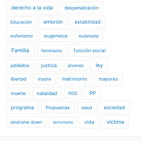
derecho a la vida
despenalización
embrión
estabilidad
Educación
eugenesia
eufemismo
eutanasia
Familia
función social
feminismo
ley
jubilados
justicia
jóvenes
libertad
matrimonio
mayores
madre
PP
muerte
natalidad
PDD
programa
sociedad
Propuestas
salud
víctima
vida
síndrome down
terrorismo