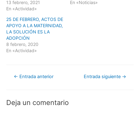
13 febrero, 2021
En «Noticias»
p
p
p
i
a
a
a
a
En «Actividad»
r
r
r
r
t
t
t
p
i
i
i
o
25 DE FEBRERO, ACTOS DE
r
r
r
r
APOYO A LA MATERNIDAD,
e
e
e
c
n
n
n
o
LA SOLUCIÓN ES LA
F
T
W
r
a
w
h
r
ADOPCIÓN
c
i
a
e
8 febrero, 2020
e
t
t
o
b
t
s
e
En «Actividad»
o
e
A
l
o
r
p
e
k
(
p
c
(
S
(
t
S
e
S
r
e
a
e
ó
Navegación
a
b
a
n
←
Entrada anterior
Entrada siguiente
→
b
r
b
i
r
e
r
c
de
e
e
e
o
e
n
e
a
n
u
n
u
entradas
u
n
u
n
Deja un comentario
n
a
n
a
a
v
a
m
v
e
v
i
e
n
e
g
n
t
n
o
t
a
t
(
a
n
a
S
n
a
n
e
a
n
a
a
n
u
n
b
u
e
u
r