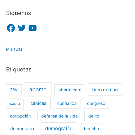
Síguenos
F
T
Y
a
w
o
c
i
u
e
t
T
b
t
u
o
e
b
o
r
e
Mis tuits
k
Etiquetas
aborto
bien común
25V
aborto cero
clínicas
casta
confianza
congreso
corrupción
defensa de la vida
delito
demografía
democracia
derecho