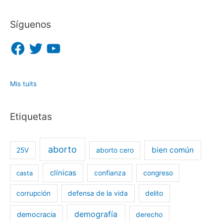
Síguenos
F
T
Y
a
w
o
c
i
u
e
t
T
b
t
u
o
e
b
o
r
e
Mis tuits
k
Etiquetas
aborto
bien común
25V
aborto cero
clínicas
casta
confianza
congreso
corrupción
defensa de la vida
delito
demografía
democracia
derecho