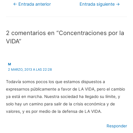
k
(
p
c
Navegación
(
S
(
t
←
Entrada anterior
Entrada siguiente
→
S
e
S
r
e
a
e
ó
de
a
b
a
n
b
r
b
i
entradas
r
e
r
c
e
e
e
o
e
n
e
a
2 comentarios en “Concentraciones por la
n
u
n
u
u
n
u
n
n
a
n
a
VIDA”
a
v
a
m
v
e
v
i
e
n
e
g
n
t
n
o
t
a
t
(
a
n
a
S
n
a
n
e
M
a
n
a
a
2 MARZO, 2013 A LAS 22:28
n
u
n
b
u
e
u
r
e
v
e
e
Todavía somos pocos los que estamos dispuestos a
v
a
v
e
a
)
a
n
expresarnos públicamente a favor de LA VIDA, pero el cambio
)
)
u
n
a
ya está en marcha. Nuestra sociedad ha llegado su límite, y
v
e
solo hay un camino para salir de la crisis económica y de
n
t
valores, y es por medio de la defensa de LA VIDA.
a
n
a
n
Responder
u
e