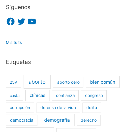
Síguenos
F
T
Y
a
w
o
c
i
u
e
t
T
b
t
u
o
e
b
o
r
e
Mis tuits
k
Etiquetas
aborto
bien común
25V
aborto cero
clínicas
casta
confianza
congreso
corrupción
defensa de la vida
delito
demografía
democracia
derecho