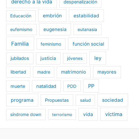
derecho a la vida
despenalización
embrión
estabilidad
Educación
eugenesia
eufemismo
eutanasia
Familia
función social
feminismo
ley
jubilados
justicia
jóvenes
libertad
matrimonio
mayores
madre
PP
muerte
natalidad
PDD
programa
sociedad
Propuestas
salud
víctima
vida
síndrome down
terrorismo