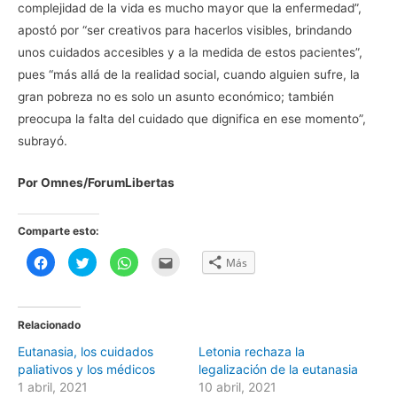
complejidad de la vida es mucho mayor que la enfermedad”,
apostó por “ser creativos para hacerlos visibles, brindando
unos cuidados accesibles y a la medida de estos pacientes”,
pues “más allá de la realidad social, cuando alguien sufre, la
gran pobreza no es solo un asunto económico; también
preocupa la falta del cuidado que dignifica en ese momento”,
subrayó.
Por Omnes/ForumLibertas
Comparte esto:
H
H
H
H
Más
a
a
a
a
z
z
z
z
c
c
c
c
l
l
l
l
i
i
i
i
c
c
c
c
Relacionado
p
p
p
p
a
a
a
a
Eutanasia, los cuidados
Letonia rechaza la
r
r
r
r
a
a
a
a
paliativos y los médicos
legalización de la eutanasia
c
c
c
e
o
o
o
n
1 abril, 2021
10 abril, 2021