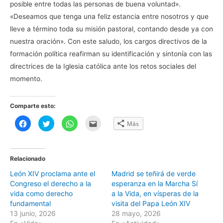
posible entre todas las personas de buena voluntad».
«Deseamos que tenga una feliz estancia entre nosotros y que
lleve a término toda su misión pastoral, contando desde ya con
nuestra oración». Con este saludo, los cargos directivos de la
formación política reafirman su identificación y sintonía con las
directrices de la Iglesia católica ante los retos sociales del
momento.
Comparte esto:
H
H
H
H
Más
a
a
a
a
z
z
z
z
c
c
c
c
l
l
l
l
i
i
i
i
c
c
c
c
Relacionado
p
p
p
p
a
a
a
a
León XIV proclama ante el
Madrid se teñirá de verde
r
r
r
r
a
a
a
a
Congreso el derecho a la
esperanza en la Marcha Sí
c
c
c
e
o
o
o
n
vida como derecho
a la Vida, en vísperas de la
m
m
m
v
fundamental
visita del Papa León XIV
p
p
p
i
a
a
a
a
13 junio, 2026
28 mayo, 2026
r
r
r
r