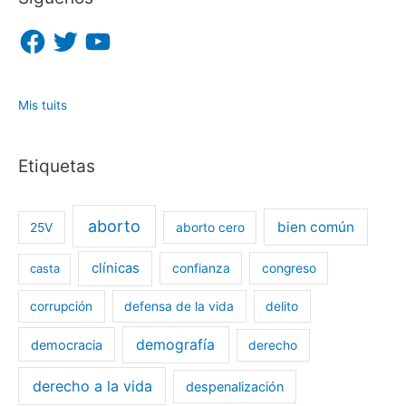
F
T
Y
a
w
o
c
i
u
e
t
T
b
t
u
o
e
b
o
r
e
Mis tuits
k
Etiquetas
aborto
bien común
25V
aborto cero
clínicas
casta
confianza
congreso
corrupción
defensa de la vida
delito
demografía
democracia
derecho
derecho a la vida
despenalización