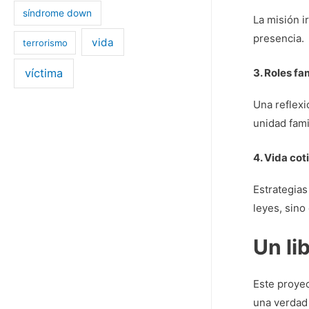
síndrome down
La misión i
presencia.
vida
terrorismo
3. Roles fa
víctima
Una reflexi
unidad famil
4. Vida cot
Estrategias
leyes, sino
Un li
Este proyec
una verdad