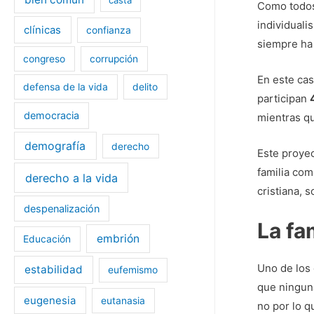
Como todos
individual
clínicas
confianza
siempre ha 
congreso
corrupción
En este cas
defensa de la vida
delito
participan
democracia
mientras qu
demografía
derecho
Este proyec
familia co
derecho a la vida
cristiana, 
despenalización
La fa
embrión
Educación
Uno de los 
estabilidad
eufemismo
que ninguna
eugenesia
eutanasia
no por lo q