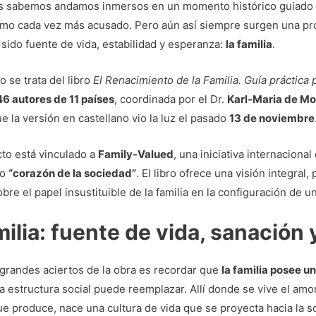
 sabemos andamos inmersos en un momento histórico guiado por 
ismo cada vez más acusado. Pero aún así siempre surgen una pr
sido fuente de vida, estabilidad y esperanza:
la familia
.
o se trata del libro
El Renacimiento de la Familia. Guía práctica p
46 autores de 11 países
, coordinada por el Dr.
Karl-Maria de Mo
e la versión en castellano vio la luz el pasado
13 de noviembre
to está vinculado a
Family-Valued
, una iniciativa internaciona
mo
“corazón de la sociedad”
. El libro ofrece una visión integra
sobre el papel insustituible de la familia en la configuración d
milia: fuente de vida, sanación
grandes aciertos de la obra es recordar que
la familia posee u
 estructura social puede reemplazar. Allí donde se vive el amo
ue produce, nace una cultura de vida que se proyecta hacia la s