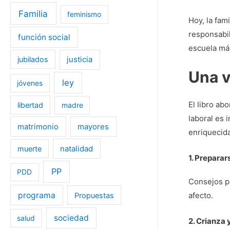
Familia
feminismo
Hoy, la fam
responsabil
función social
escuela más
jubilados
justicia
Una v
ley
jóvenes
El libro ab
libertad
madre
laboral es 
matrimonio
mayores
enriquecida
muerte
natalidad
1. Preparars
PP
PDD
Consejos pa
programa
afecto.
Propuestas
sociedad
salud
2. Crianza 