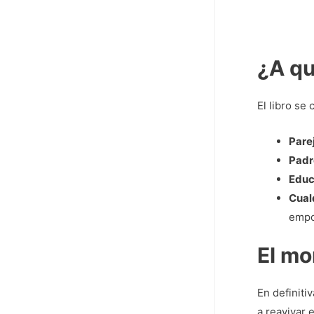
¿A qu
El libro se
Pare
Padr
Educ
Cual
empo
El mo
En definiti
a reavivar 