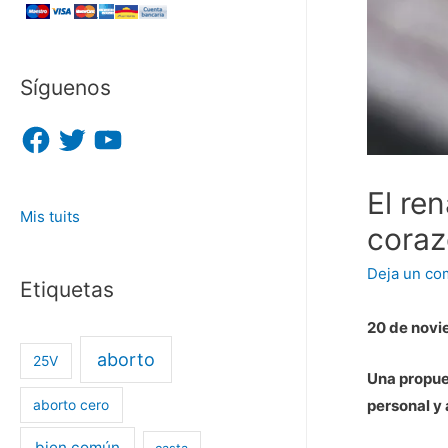
Síguenos
F
T
Y
a
w
o
c
i
u
e
t
T
b
t
u
El re
o
e
b
Mis tuits
o
r
e
coraz
k
Deja un co
Etiquetas
20 de novi
aborto
25V
Una propue
personal y
aborto cero
bien común
casta