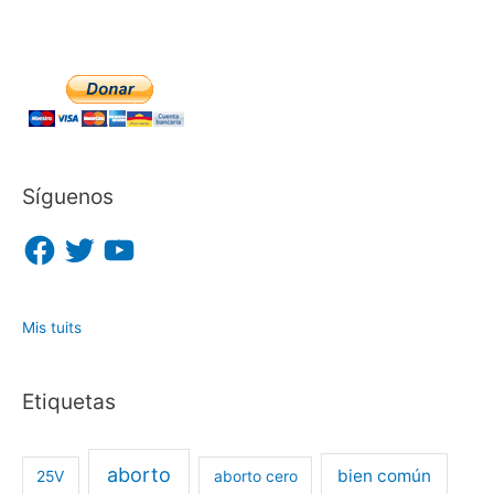
Síguenos
F
T
Y
a
w
o
c
i
u
e
t
T
b
t
u
o
e
b
o
r
e
Mis tuits
k
Etiquetas
aborto
bien común
25V
aborto cero