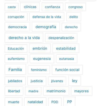
clínicas
casta
confianza
congreso
corrupción
defensa de la vida
delito
demografía
democracia
derecho
derecho a la vida
despenalización
embrión
estabilidad
Educación
eugenesia
eufemismo
eutanasia
Familia
función social
feminismo
ley
jubilados
justicia
jóvenes
libertad
matrimonio
mayores
madre
PP
muerte
natalidad
PDD