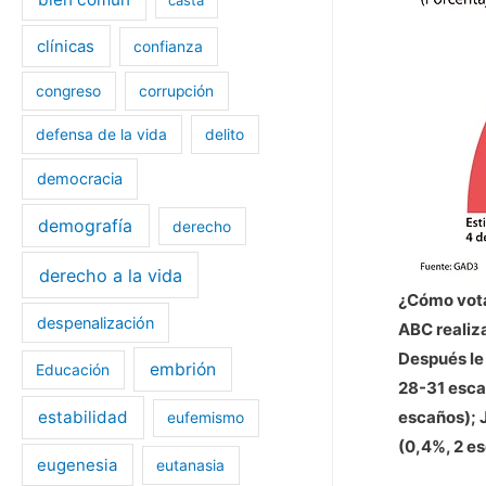
clínicas
confianza
congreso
corrupción
defensa de la vida
delito
democracia
demografía
derecho
derecho a la vida
¿Cómo votar
despenalización
ABC realiza
Después le
embrión
Educación
28-31 esca
escaños); 
estabilidad
eufemismo
(0,4%, 2 es
eugenesia
eutanasia