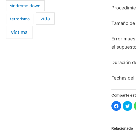
síndrome down
Procedimien
vida
terrorismo
Tamaño de l
víctima
Error muest
el supuesto
Duración d
Fechas del 
Comparte est
H
H
a
a
z
z
c
c
l
l
i
i
c
c
Relacionado
p
p
a
a