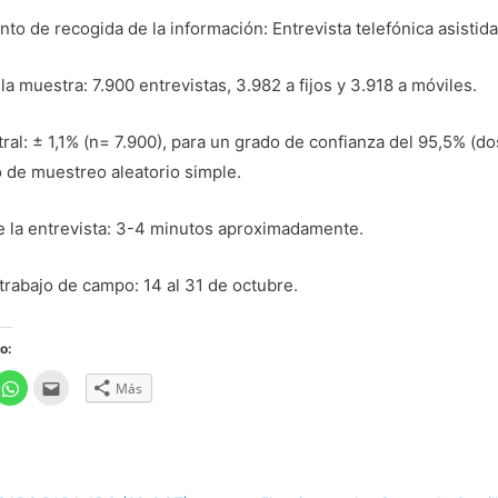
to de recogida de la información: Entrevista telefónica asistida
a muestra: 7.900 entrevistas, 3.982 a fijos y 3.918 a móviles.
ral: ± 1,1% (n= 7.900), para un grado de confianza del 95,5% (
 de muestreo aleatorio simple.
e la entrevista: 3-4 minutos aproximadamente.
trabajo de campo: 14 al 31 de octubre.
o:
H
H
Más
a
a
z
z
c
c
l
l
i
i
c
c
p
p
a
a