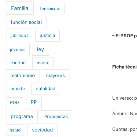
Familia
feminismo
función social
– El PSOE p
jubilados
justicia
ley
jóvenes
libertad
madre
Ficha técni
matrimonio
mayores
muerte
natalidad
Universo: 
PP
PDD
Ámbito: Nac
programa
Propuestas
Cuotas: por
sociedad
salud