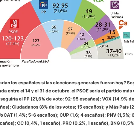
ían los españoles si las elecciones generales fueran hoy? Seg
da entre el 14 y el 31 de octubre, el PSOE sería el partido más
 seguiría el PP (21,6% de voto; 92-95 escaños); VOX (14,9% de
ños); Ciudadanos (8% de los votos; 15 escaños); y Más País (2
JxCAT (1,4%; 5-6 escaños); CUP (1,6; 4 escaños); PNV (1,5%; 
caños); CC (0,4%, 1 escaño), PRC (0,2%, 1 escaño), BNG (0,5%,