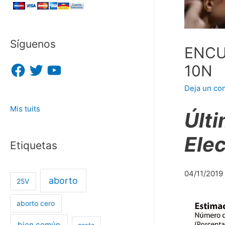
Síguenos
ENCU
F
T
Y
10N
a
w
o
c
i
u
Deja un co
e
t
T
b
t
u
o
e
b
Mis tuits
o
r
e
Últ
k
Ele
Etiquetas
04/11/2019
aborto
25V
aborto cero
bien común
casta