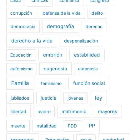
clínicas
casta
confianza
congreso
corrupción
defensa de la vida
delito
demografía
democracia
derecho
derecho a la vida
despenalización
embrión
estabilidad
Educación
eugenesia
eufemismo
eutanasia
Familia
función social
feminismo
ley
jubilados
justicia
jóvenes
libertad
matrimonio
mayores
madre
PP
muerte
natalidad
PDD
programa
sociedad
Propuestas
salud