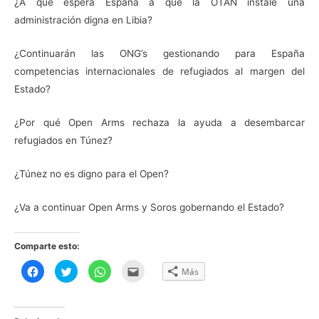
¿A que espera España a que la OTAN instale una
administración digna en Libia?
¿Continuarán las ONG’s gestionando para España
competencias internacionales de refugiados al margen del
Estado?
¿Por qué Open Arms rechaza la ayuda a desembarcar
refugiados en Túnez?
¿Túnez no es digno para el Open?
¿Va a continuar Open Arms y Soros gobernando el Estado?
Comparte esto:
H
H
H
H
Más
a
a
a
a
z
z
z
z
c
c
c
c
l
l
l
l
i
i
i
i