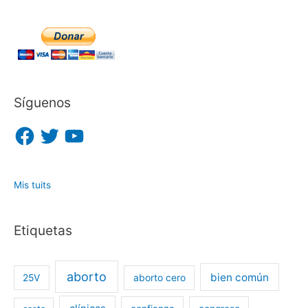
Síguenos
F
T
Y
a
w
o
c
i
u
e
t
T
b
t
u
o
e
b
o
r
e
Mis tuits
k
Etiquetas
aborto
bien común
25V
aborto cero