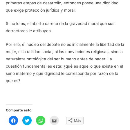
primeras etapas de desarrollo, entonces posee una dignidad
que exige protección jurídica y moral.
Si no lo es, el aborto carece de la gravedad moral que sus
detractores le atribuyen.
Por ello, el núcleo del debate no es inicialmente la libertad de la
mujer, ni la utilidad social, ni las convicciones religiosas, sino la
naturaleza ontológica del ser humano antes de nacer. La
cuestión fundamental es esta: ¿qué es aquello que existe en el
seno materno y qué dignidad le corresponde por razón de lo
que es?
Comparte esto:
H
H
H
H
Más
a
a
a
a
z
z
z
z
c
c
c
c