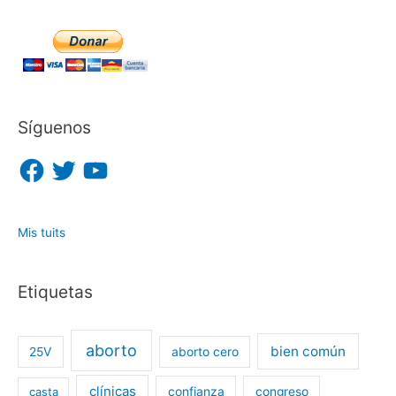
Síguenos
F
T
Y
a
w
o
c
i
u
e
t
T
b
t
u
o
e
b
o
r
e
Mis tuits
k
Etiquetas
aborto
bien común
25V
aborto cero
clínicas
casta
confianza
congreso