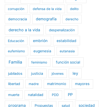
corrupción
defensa de la vida
delito
demografía
democracia
derecho
derecho a la vida
despenalización
embrión
estabilidad
Educación
eugenesia
eufemismo
eutanasia
Familia
función social
feminismo
ley
jubilados
justicia
jóvenes
libertad
matrimonio
mayores
madre
PP
muerte
natalidad
PDD
programa
sociedad
Propuestas
salud