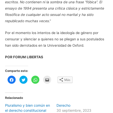
escritos. No contienen ni la sombra de una frase “fóbica”. El
ensayo de 1994 presenta una crítica clásica y estrictamente
filosófica de cualquier acto sexual no marital y ha sido
republicado muchas veces
.”
Por el momento los intentos de la ideología de género por
censurar y silenciar a quienes no se pliegan a sus postulados
han sido derrotados en la Universidad de Oxford.
POR FORUM LIBERTAS
Comparte esto:
H
H
H
H
Más
a
a
a
a
z
z
z
z
c
c
c
c
l
l
l
l
i
i
i
i
c
c
c
c
Relacionado
p
p
p
p
a
a
a
a
Pluralismo y bien común en
Derecho
r
r
r
r
a
a
a
a
el derecho constitucional
30 septiembre, 2023
c
c
c
e