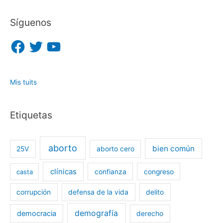
Síguenos
F
T
Y
a
w
o
c
i
u
e
t
T
b
t
u
o
e
b
o
r
e
Mis tuits
k
Etiquetas
aborto
bien común
25V
aborto cero
clínicas
casta
confianza
congreso
corrupción
defensa de la vida
delito
demografía
democracia
derecho