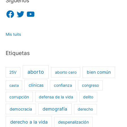
Síguenos
F
T
Y
a
w
o
c
i
u
e
t
T
b
t
u
o
e
b
o
r
e
Mis tuits
k
Etiquetas
aborto
bien común
25V
aborto cero
clínicas
casta
confianza
congreso
corrupción
defensa de la vida
delito
demografía
democracia
derecho
derecho a la vida
despenalización