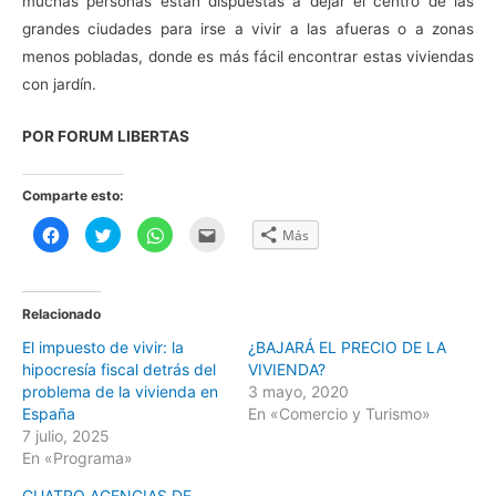
muchas personas están dispuestas a dejar el centro de las
grandes ciudades para irse a vivir a las afueras o a zonas
menos pobladas, donde es más fácil encontrar estas viviendas
con jardín.
POR FORUM LIBERTAS
Comparte esto:
H
H
H
H
Más
a
a
a
a
z
z
z
z
c
c
c
c
l
l
l
l
i
i
i
i
c
c
c
c
Relacionado
p
p
p
p
a
a
a
a
El impuesto de vivir: la
¿BAJARÁ EL PRECIO DE LA
r
r
r
r
a
a
a
a
hipocresía fiscal detrás del
VIVIENDA?
c
c
c
e
o
o
o
n
problema de la vivienda en
3 mayo, 2020
m
m
m
v
España
En «Comercio y Turismo»
p
p
p
i
a
a
a
a
7 julio, 2025
r
r
r
r
t
t
t
p
En «Programa»
i
i
i
o
r
r
r
r
CUATRO AGENCIAS DE